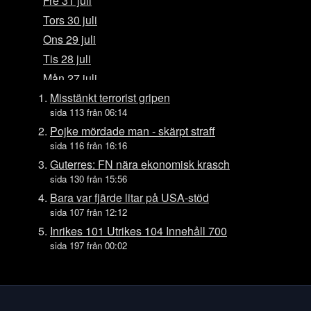
Fre 31 juli
Tors 30 juli
Ons 29 juli
Tis 28 juli
Mån 27 juli
Sön 26 juli
Misstänkt terrorist gripen
sida 113 från 06:14
Lör 25 juli
Pojke mördade man - skärpt straff
Fre 24 juli
sida 116 från 16:16
Tors 23 juli
Guterres: FN nära ekonomisk krasch
Ons 22 juli
sida 130 från 15:56
Tis 21 juli
Bara var fjärde litar på USA-stöd
sida 107 från 12:12
Mån 20 juli
Inrikes 101 Utrikes 104 Innehåll 700
Sön 19 juli
sida 197 från 00:02
Lör 18 juli
Fre 17 juli
Tors 16 juli