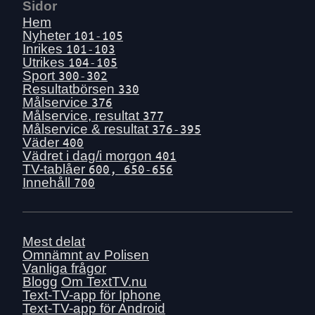
Ons 15 juli
Sidor
Tis 14 juli
Hem
Nyheter
101-105
Mån 13 juli
Inrikes
101-103
Sön 12 juli
Utrikes
104-105
Sport
300-302
Lör 11 juli
Resultatbörsen
330
Fre 10 juli
Målservice
376
Målservice, resultat
377
Tors 9 juli
Målservice & resultat
376-395
Ons 8 juli
Väder
400
Vädret i dag/i morgon
401
Tis 7 juli
TV-tablåer
600, 650-656
Mån 6 juli
Innehåll
700
Sön 5 juli
Lör 4 juli
Fre 3 juli
Mest delat
Omnämnt av Polisen
Tors 2 juli
Vanliga frågor
Ons 1 juli
Blogg
Om TextTV.nu
Text-TV-app för Iphone
Tis 30 juni
Text-TV-app för Android