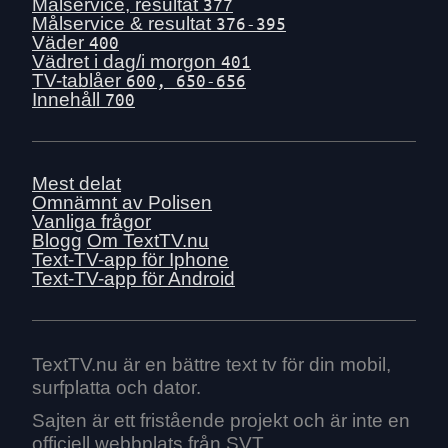
Mån 29 juni
Målservice, resultat
377
Målservice & resultat
376-395
Sön 28 juni
Väder
400
Lör 27 juni
Vädret i dag/i morgon
401
TV-tablåer
600, 650-656
Fre 26 juni
Innehåll
700
Tors 25 juni
Ons 24 juni
Tis 23 juni
Mest delat
Mån 22 juni
Omnämnt av Polisen
Vanliga frågor
Sön 21 juni
Blogg
Om TextTV.nu
Lör 20 juni
Text-TV-app för Iphone
Text-TV-app för Android
Fre 19 juni
Tors 18 juni
Ons 17 juni
Tis 16 juni
TextTV.nu är en bättre text tv för din mobil,
surfplatta och dator.
Mån 15 juni
Sön 14 juni
Sajten är ett fristående projekt och är inte en
officiell webbplats från SVT.