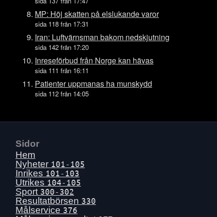
Ons 15 juli
sida 137 från 17:47
Tis 14 juli
MP: Höj skatten på elslukande varor
sida 118 från 17:31
Mån 13 juli
Iran: Luftvärnsman bakom nedskjutning
Sön 12 juli
sida 142 från 17:20
Lör 11 juli
Inreseförbud från Norge kan hävas
Fre 10 juli
sida 111 från 16:11
Tors 9 juli
Patienter uppmanas ha munskydd
sida 112 från 14:05
Ons 8 juli
Tis 7 juli
Mån 6 juli
Sön 5 juli
Sidor
Lör 4 juli
Hem
Fre 3 juli
Nyheter
101-105
Inrikes
101-103
Tors 2 juli
Utrikes
104-105
Ons 1 juli
Sport
300-302
Resultatbörsen
330
Tis 30 juni
Målservice
376