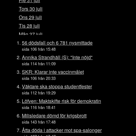
Fre 31 juli
Tors 30 juli
Ons 29 juli
Tis 28 juli
Mån 27 juli
Sön 26 juli
56 dödsfall och 6 781 nysmittade
sida 106 från 15:48
Lör 25 juli
Annika Strandhäll (S): "Inte nöjd"
Fre 24 juli
sida 114 från 11:09
Tors 23 juli
SKR: Klarar inte vaccinmålet
Ons 22 juli
sida 106 från 20:33
Tis 21 juli
Väktare ska stoppa studentfester
sida 112 från 19:29
Mån 20 juli
Löfven: Maktskifte risk för demokratin
Sön 19 juli
sida 116 från 18:41
Lör 18 juli
Milisledare dömd för krigsbrott
Fre 17 juli
sida 143 från 17:48
Tors 16 juli
Åtta döda i attacker mot spa-salonger