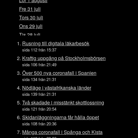
Lör 1 augusti
Fre 31 juli
Tors 30 juli
Ons 29 juli
Tis 28 juli
Mån 27 juli
Rusning till digitala läkarbesök
sida 112 från 15:37
Sön 26 juli
Kraftig uppgång på Stockholmsbörsen
Lör 25 juli
sida 106 från 21:49
Fre 24 juli
Över 500 nya coronafall i Spanien
Tors 23 juli
sida 134 från 21:31
Ons 22 juli
Nödläge i västafrikanska länder
sida 139 från 21:31
Tis 21 juli
Två skadade i misstänkt skottlossning
Mån 20 juli
sida 121 från 20:54
Sön 19 juli
Skidanläggningarna får hålla öppet
Lör 18 juli
sida 108 från 20:36
Fre 17 juli
Många coronafall i Spånga och Kista