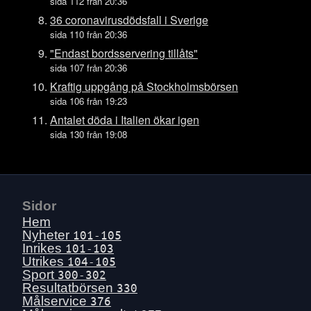
Tors 16 juli
sida 112 från 20:36
Ons 15 juli
36 coronavirusdödsfall i Sverige
sida 110 från 20:36
Tis 14 juli
"Endast bordsservering tillåts"
Mån 13 juli
sida 107 från 20:36
Sön 12 juli
Kraftig uppgång på Stockholmsbörsen
Lör 11 juli
sida 106 från 19:23
Fre 10 juli
Antalet döda i Italien ökar igen
sida 130 från 19:08
Tors 9 juli
Ons 8 juli
Tis 7 juli
Mån 6 juli
Sidor
Sön 5 juli
Hem
Lör 4 juli
Nyheter
101-105
Inrikes
101-103
Fre 3 juli
Utrikes
104-105
Tors 2 juli
Sport
300-302
Resultatbörsen
330
Ons 1 juli
Målservice
376