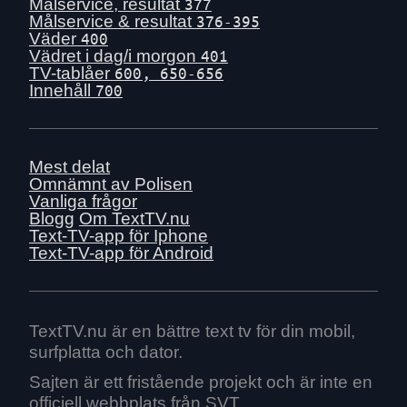
Tis 30 juni
Målservice, resultat
377
Målservice & resultat
376-395
Mån 29 juni
Väder
400
Sön 28 juni
Vädret i dag/i morgon
401
TV-tablåer
600, 650-656
Lör 27 juni
Innehåll
700
Fre 26 juni
Tors 25 juni
Ons 24 juni
Mest delat
Tis 23 juni
Omnämnt av Polisen
Vanliga frågor
Mån 22 juni
Blogg
Om TextTV.nu
Sön 21 juni
Text-TV-app för Iphone
Text-TV-app för Android
Lör 20 juni
Fre 19 juni
Tors 18 juni
Ons 17 juni
TextTV.nu är en bättre text tv för din mobil,
surfplatta och dator.
Tis 16 juni
Mån 15 juni
Sajten är ett fristående projekt och är inte en
officiell webbplats från SVT.