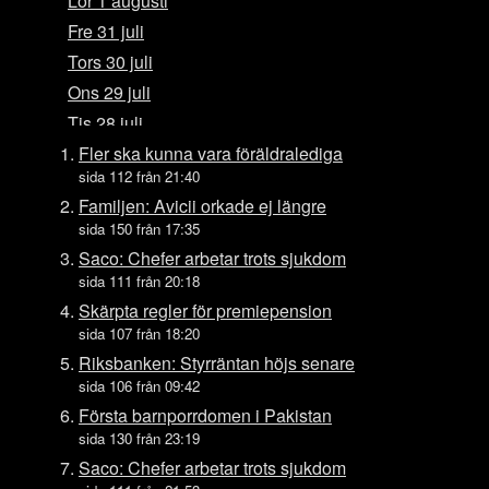
Lör 1 augusti
Fre 31 juli
Tors 30 juli
Ons 29 juli
Tis 28 juli
Mån 27 juli
Fler ska kunna vara föräldralediga
sida 112 från 21:40
Sön 26 juli
Familjen: Avicii orkade ej längre
Lör 25 juli
sida 150 från 17:35
Fre 24 juli
Saco: Chefer arbetar trots sjukdom
Tors 23 juli
sida 111 från 20:18
Ons 22 juli
Skärpta regler för premiepension
sida 107 från 18:20
Tis 21 juli
Riksbanken: Styrräntan höjs senare
Mån 20 juli
sida 106 från 09:42
Sön 19 juli
Första barnporrdomen i Pakistan
Lör 18 juli
sida 130 från 23:19
Fre 17 juli
Saco: Chefer arbetar trots sjukdom