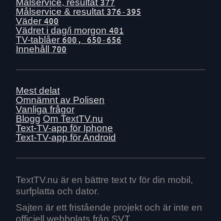
Tis 30 juni
Målservice, resultat
377
Målservice & resultat
376-395
Mån 29 juni
Väder
400
Sön 28 juni
Vädret i dag/i morgon
401
TV-tablåer
600, 650-656
Lör 27 juni
Innehåll
700
Fre 26 juni
Tors 25 juni
Ons 24 juni
Mest delat
Tis 23 juni
Omnämnt av Polisen
Vanliga frågor
Mån 22 juni
Blogg
Om TextTV.nu
Sön 21 juni
Text-TV-app för Iphone
Text-TV-app för Android
Lör 20 juni
Fre 19 juni
Tors 18 juni
Ons 17 juni
TextTV.nu är en bättre text tv för din mobil,
surfplatta och dator.
Tis 16 juni
Mån 15 juni
Sajten är ett fristående projekt och är inte en
officiell webbplats från SVT.