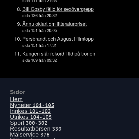
Tors 16 juli
sida 111 från 21:53
Ons 15 juli
Bill Cosby fälld för sexövergrepp
sida 136 från 20:32
Tis 14 juli
Ännu oklart om litteraturpriset
Mån 13 juli
sida 151 från 20:05
Sön 12 juli
Persbrandt och August i filmtopp
Lör 11 juli
sida 151 från 17:31
Fre 10 juli
Kungen slår rekord i tid på tronen
sida 109 från 09:32
Tors 9 juli
Ons 8 juli
Tis 7 juli
Mån 6 juli
Sidor
Sön 5 juli
Hem
Lör 4 juli
Nyheter
101-105
Inrikes
101-103
Fre 3 juli
Utrikes
104-105
Tors 2 juli
Sport
300-302
Resultatbörsen
330
Ons 1 juli
Målservice
376