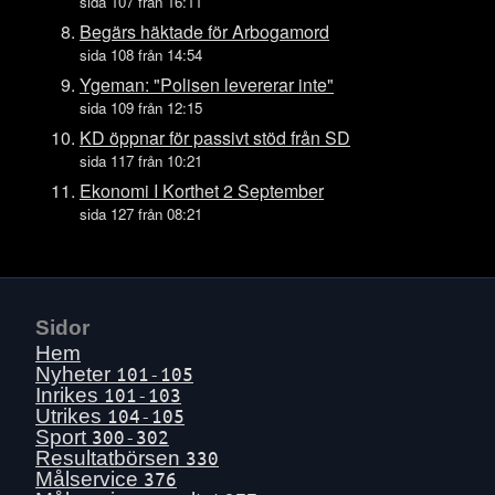
Fre 17 juli
sida 107 från 16:11
Tors 16 juli
Begärs häktade för Arbogamord
sida 108 från 14:54
Ons 15 juli
Ygeman: "Polisen levererar inte"
Tis 14 juli
sida 109 från 12:15
Mån 13 juli
KD öppnar för passivt stöd från SD
Sön 12 juli
sida 117 från 10:21
Lör 11 juli
Ekonomi I Korthet 2 September
sida 127 från 08:21
Fre 10 juli
Tors 9 juli
Ons 8 juli
Tis 7 juli
Sidor
Mån 6 juli
Hem
Sön 5 juli
Nyheter
101-105
Inrikes
101-103
Lör 4 juli
Utrikes
104-105
Fre 3 juli
Sport
300-302
Resultatbörsen
330
Tors 2 juli
Målservice
376