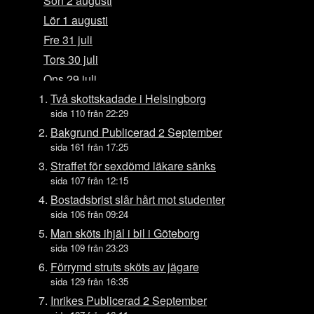
Sön 2 augusti
Lör 1 augusti
Fre 31 juli
Tors 30 juli
Ons 29 juli
Tis 28 juli
Två skottskadade i Helsingborg
sida 110 från 22:29
Mån 27 juli
Bakgrund Publicerad 2 September
Sön 26 juli
sida 161 från 17:25
Lör 25 juli
Straffet för sexdömd läkare sänks
Fre 24 juli
sida 107 från 12:15
Tors 23 juli
Bostadsbrist slår hårt mot studenter
sida 106 från 09:24
Ons 22 juli
Man sköts ihjäl i bil i Göteborg
Tis 21 juli
sida 109 från 23:23
Mån 20 juli
Förrymd struts sköts av jägare
Sön 19 juli
sida 129 från 16:35
Lör 18 juli
Inrikes Publicerad 2 September