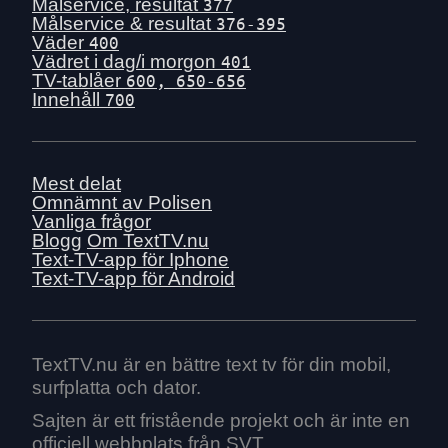
Ons 1 juli
Målservice, resultat
377
Målservice & resultat
376-395
Tis 30 juni
Väder
400
Mån 29 juni
Vädret i dag/i morgon
401
TV-tablåer
600, 650-656
Sön 28 juni
Innehåll
700
Lör 27 juni
Fre 26 juni
Tors 25 juni
Mest delat
Ons 24 juni
Omnämnt av Polisen
Vanliga frågor
Tis 23 juni
Blogg
Om TextTV.nu
Mån 22 juni
Text-TV-app för Iphone
Text-TV-app för Android
Sön 21 juni
Lör 20 juni
Fre 19 juni
Tors 18 juni
TextTV.nu är en bättre text tv för din mobil,
surfplatta och dator.
Ons 17 juni
Tis 16 juni
Sajten är ett fristående projekt och är inte en
officiell webbplats från SVT.