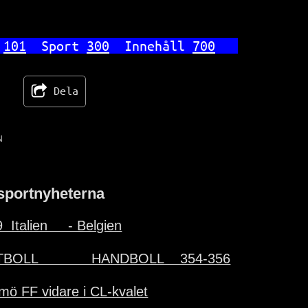
 
101
  Sport 
300
  Innehåll 
700
Dela
N
sportnyheterna
  Italien     - Belgien
BOLL             HANDBOLL    354-356
mö FF vidare i CL-kvalet