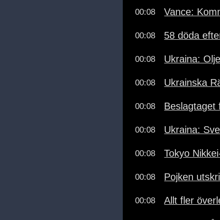
Vance: Komme
00:08
58 döda efte
00:08
Ukraina: Olj
00:08
Ukrainska R
00:08
Beslagtaget 
00:08
Ukraina: Sv
00:08
Tokyo Nikkei
00:08
Pojken utskr
00:08
Allt fler över
00:08