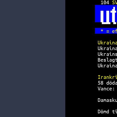
104 
S
* = e
Ukrain
Ukrain
Ukrain
Beslag
Ukrain
Irankr
58 död
Vance:
Damask
Dömd t