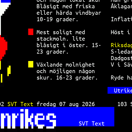
Blåsigt med friska  
Åklaga
eller hårda vindbyar
10-19 grader.       
Inflat
Mest soligt med     
Höst i
stackmoln. lite     
blåsigt i öster. 15-
Riksda
23 grader.          
S-leda
Dadgos
Växlande molnighet  
V i Sä
och möjligen någon  
skur. 16-23 grader. 
Ryde h
Utrik
02 
SVT Text 
fredag 07 aug 2026      
103 
SVT Text   