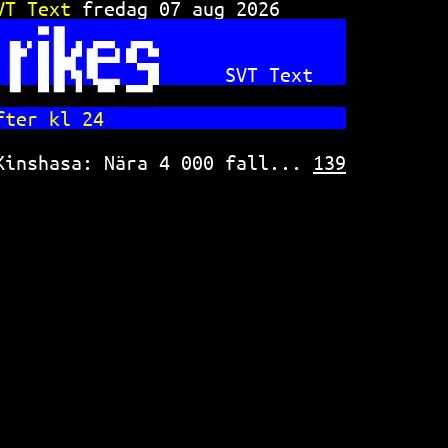
VT Text 
fredag 07 aug 2026      
SVT Text   
fter kl 24                      
Kinshasa: Nära 4 000 fall... 
139