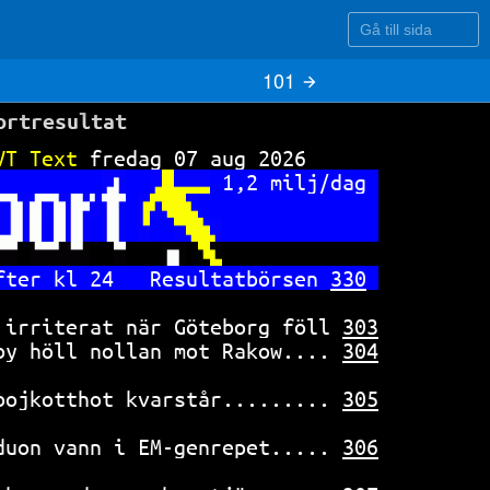
Gå till sida
101
ortresultat
VT Text 
fredag 07 aug 2026      
1,2 milj/dag 
fter kl 24   Resultatbörsen 
330
 irriterat när Göteborg föll 
303
by höll nollan mot Rakow.... 
304
bojkotthot kvarstår......... 
305
duon vann i EM-genrepet..... 
306