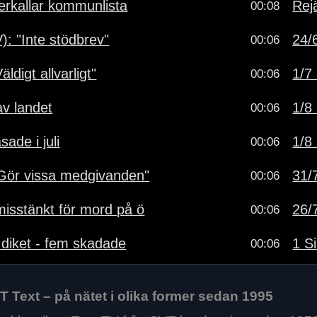
terkallar kommunlista
Rejä
00:08
): "Inte stödbrev"
24/6
00:06
ldigt allvarligt"
1/7 
00:06
av landet
1/8 
00:06
sade i juli
1/8 
00:06
"Gör vissa medgivanden"
31/7
00:06
isstänkt för mord på ö
26/7
00:06
 diket - fem skadade
1 Si
00:06
 Text – på nätet i olika former sedan 1995