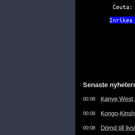
Ceuta:
In
rikes
Senaste nyheter
Kanye West 
00:08
Kongo-Kinsha
00:08
Dömd till li
00:08