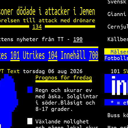
Svensk
soner dödade i attacker i Jemen 
Gianni
örelsen till attack med drönare 
134
Cernju
ttens nyheter från TT - 
190
Källbe
kes 
101
 Utrikes 
104
 Innehåll 
700
Målse
Fo
tboll
VT Text 
torsdag 06 aug 2026     
101 
S
Prognos för fredag  
Regn och skurar ev  
med åska. Solglimtar
i söder.Blåsigt och 
* = e
8-17 grader.        
Buss k
Växlande molighet   
och någon lokal skur
Man gr