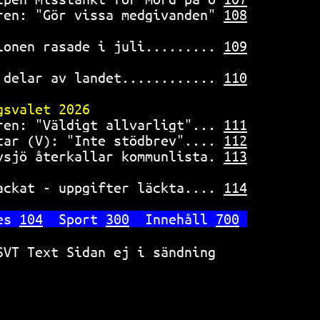
ren: "Gör vissa medgivanden" 
108
ionen rasade i juli......... 
109
 delar av landet............ 
110
gsvalet 2026                    
ren: "Väldigt allvarligt"... 
111
tar (V): "Inte stödbrev".... 
112
vsjö återkallar kommunlista. 
113
ackat - uppgifter läckta.... 
114
es 
104
  Sport 
300
  Innehåll 
700
SVT Text Sidan ej i sändning