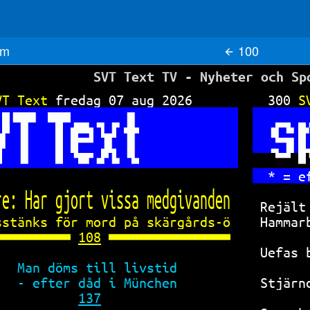
m
100
SVT Text TV - Nyheter och Sp
VT Text 
fredag 07 aug 2026      
300 
S
* = e
re: Har gjort vissa medgivanden 
Rejält
sstänks för mord på skärgårds-ö 
Hammar
108
Uefas 
Man döms till livstid        
- efter dåd i München        
Stjärn
137