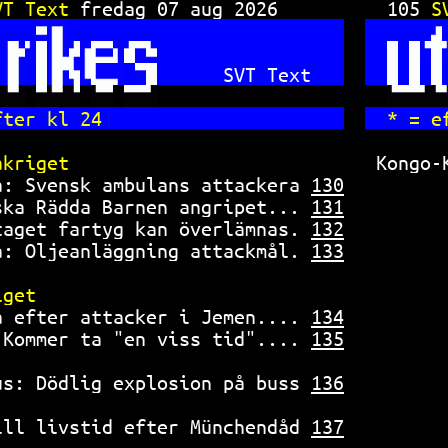
VT Text 
fredag 07 aug 2026      
105 
S
SVT Text   
fter kl 24                      
* = e
akriget                         
Kongo-
a: Svensk ambulans attackera 
130
ska Rädda Barnen angripet... 
131
taget fartyg kan överlämnas. 
132
a: Oljeanläggning attackmål. 
133
iget                            
a efter attacker i Jemen.... 
134
 Kommer ta "en viss tid".... 
135
us: Dödlig explosion på buss 
136
ill livstid efter Münchendåd 
137