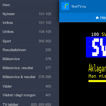
Hem
TextTV.nu
Nyheter
101-105
He
Inrikes
101-103
Utrikes
104-105
100 
S
Sport
300-302
Resultatbörsen
330
Målservice
376
Åklaga
Målservice, resultat
377
Man mi
Målservice & resultat
376-395
Väder
400
Vädret i dag/i morgon
401
TV-tablåer
600, 650-656