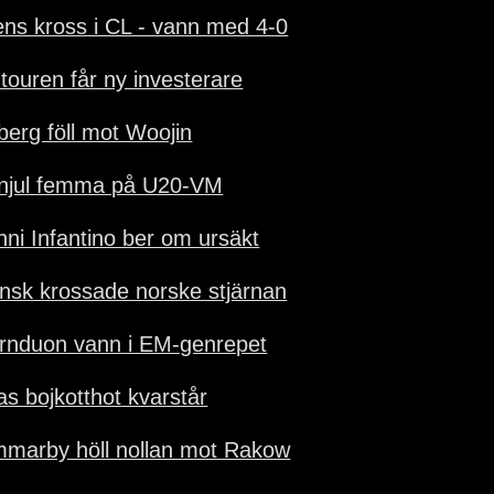
ens kross i CL - vann med 4-0
-touren får ny investerare
lberg föll mot Woojin
njul femma på U20-VM
nni Infantino ber om ursäkt
nsk krossade norske stjärnan
ärnduon vann i EM-genrepet
as bojkotthot kvarstår
marby höll nollan mot Rakow