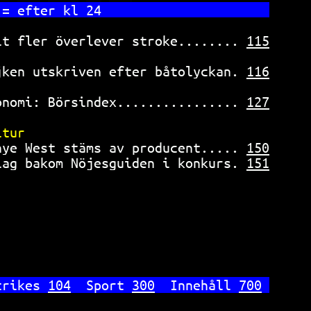
 = efter kl 24                      
lt fler överlever stroke........ 
115
jken utskriven efter båtolyckan. 
116
onomi: Börsindex................ 
127
ltur                                
nye West stäms av producent..... 
150
lag bakom Nöjesguiden i konkurs. 
151
trikes 
104
  Sport 
300
  Innehåll 
700