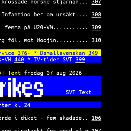
 krossade norske stjärnan... 
307
 Infantino ber om ursäkt.... 
308
l femma på U20-VM........... 
309
rg föll mot Woojin.......... 
310
rvice 
376
- * Damallsvenskan 
349
s-VM 
440
 * TV-tider SVT 
399
VT Text 
fredag 07 aug 2026      
SVT Text   
fter kl 24                      
örde i diket - fem skadade.. 
106
ipen misstänkt för mord på ö 
107