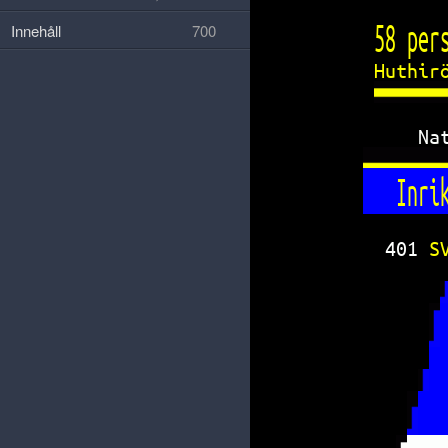
58 per
Innehåll
700
Huthir
Na
Inri
401 
S