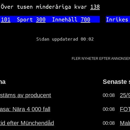
 Över tusen minderåriga kvar 
138
 
101
  Sport 
300
  Innehåll 
700
In
rikes
Sidan uppdaterad 00:02
FLER NYHETER EFTER ANNONSE
na
Senaste 
stäms av producent
25/9
00:08
sa: Nära 4 000 fall
FOT
00:08
vstid efter Münchendåd
Mal
00:08