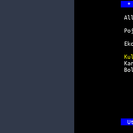
*
Al
Po
Ek
Ku
Ka
Bo
U