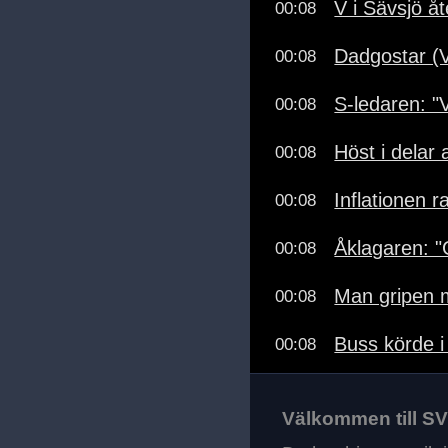
V i Sävsjö å
00:08
Dadgostar (V
00:08
S-ledaren: "Vä
00:08
Höst i delar 
00:08
Inflationen ra
00:08
Åklagaren: 
00:08
Man gripen m
00:08
Buss körde i
00:08
Välkommen till SVT