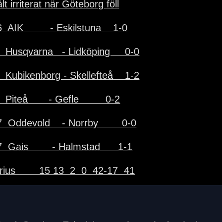
lt irriterat när Göteborg föll
  AIK         - Eskilstuna    1-0
  Husqvarna   - Lidköping     0-0
  Kubikenborg - Skellefteå    1-2
  Piteå       - Gefle         0-2
  Oddevold    - Norrby        0-0
  Gais        - Halmstad      1-1
rius        15 13  2  0  42-17  41