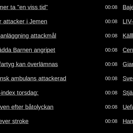
r ta "en viss tid"
Baj
00:08
r attacker i Jemen
LIV
00:08
eanläggning attackmål
Käl
00:08
ädda Barnen angripet
Cer
00:08
fartyg kan överlämnas
Gia
00:08
ensk ambulans attackerad
Sve
00:08
-index torsdag:
Stj
00:08
iven efter båtolyckan
Uef
00:08
lever stroke
Ham
00:08