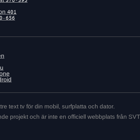
gon
401
0-656
en
nu
hone
droid
re text tv för din mobil, surfplatta och dator.
ende projekt och är inte en officiell webbplats från SVT