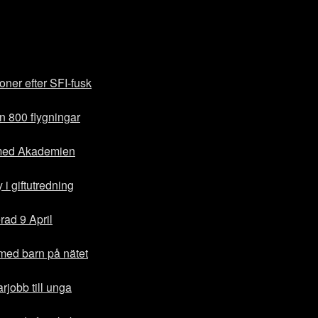
oner efter SFI-fusk
in 800 flygningar
 med Akademien
i giftutredning
ad 9 April
med barn på nätet
rjobb till unga