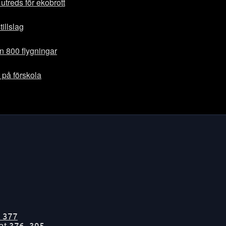
utreds för ekobrott
tillslag
in 800 flygningar
 på förskola
t
377
tat
376-395