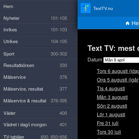
Hem
TextTV.nu
Nyheter
101-105
He
Inrikes
101-103
Utrikes
104-105
Text TV: mest 
Sport
300-302
Datum
Resultatbörsen
330
Tors 6 augusti (ida
Målservice
376
Ons 5 augusti (igår
Tis 4 augusti
Målservice, resultat
377
Mån 3 augusti
Målservice & resultat
376-395
Sön 2 augusti
Väder
400
Lör 1 augusti
Fre 31 juli
Vädret i dag/i morgon
401
Tors 30 juli
TV-tablåer
600, 650-656