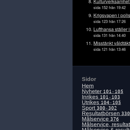
Mån 13 juli
Kulturverksamhet 
sida 152 från 19:42
Sön 12 juli
Krigsvapen i polis
Lör 11 juli
sida 123 från 17:26
Fre 10 juli
Lufthansa ställer 
Tors 9 juli
sida 131 från 14:40
Ons 8 juli
Misstänkt våldtäkt
sida 121 från 13:46
Tis 7 juli
Mån 6 juli
Sön 5 juli
Lör 4 juli
Sidor
Fre 3 juli
Hem
Tors 2 juli
Nyheter
101-105
Inrikes
101-103
Ons 1 juli
Utrikes
104-105
Tis 30 juni
Sport
300-302
Resultatbörsen
330
Mån 29 juni
Målservice
376
Sön 28 juni
Målservice, resulta
Målservice & resul