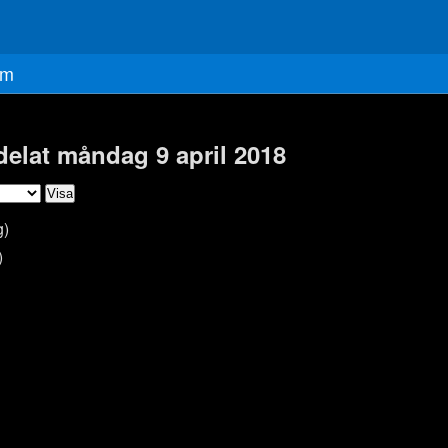
m
delat måndag 9 april 2018
g)
)