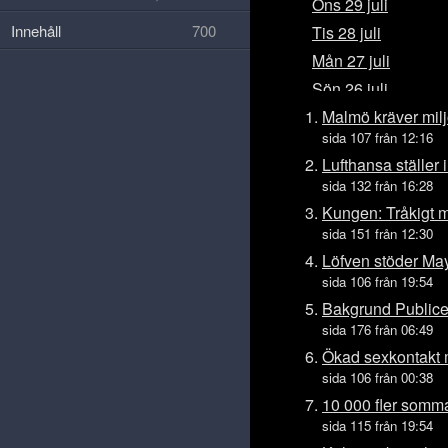
Ons 29 juli
Innehåll
700
Tis 28 juli
Mån 27 juli
Sön 26 juli
Lör 25 juli
Malmö kräver milj
sida 107 från 12:16
Fre 24 juli
Lufthansa ställer 
Tors 23 juli
sida 132 från 16:28
Ons 22 juli
Kungen: Tråkigt
Tis 21 juli
sida 151 från 12:30
Mån 20 juli
Löfven stöder May 
sida 106 från 19:54
Sön 19 juli
Bakgrund Publicer
Lör 18 juli
sida 176 från 06:49
Fre 17 juli
Ökad sexkontakt 
Tors 16 juli
sida 106 från 00:38
Ons 15 juli
10 000 fler somma
Tis 14 juli
sida 115 från 19:54