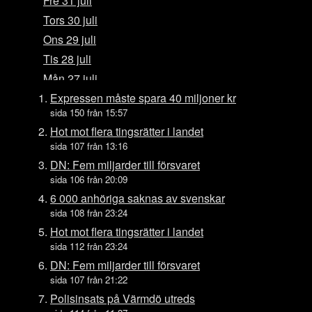
Fre 31 juli
Tors 30 juli
Ons 29 juli
Tis 28 juli
Mån 27 juli
Sön 26 juli
Expressen måste spara 40 miljoner kr
sida 150 från 15:57
Lör 25 juli
Hot mot flera tingsrätter i landet
Fre 24 juli
sida 107 från 13:16
Tors 23 juli
DN: Fem miljarder till försvaret
Ons 22 juli
sida 106 från 20:09
Tis 21 juli
6 000 anhöriga saknas av svenskar
sida 108 från 23:24
Mån 20 juli
Hot mot flera tingsrätter i landet
Sön 19 juli
sida 112 från 23:24
Lör 18 juli
DN: Fem miljarder till försvaret
Fre 17 juli
sida 107 från 21:22
Tors 16 juli
Polisinsats på Värmdö utreds