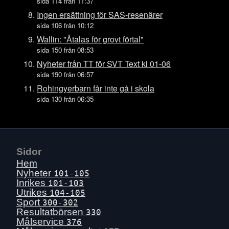
Ons 15 juli
sida 114 från 11:37
Tis 14 juli
Ingen ersättning för SAS-resenärer
sida 106 från 10:12
Mån 13 juli
Wallin: "Åtalas för grovt förtal"
Sön 12 juli
sida 150 från 08:53
Lör 11 juli
Nyheter från TT för SVT Text kl 01-06
Fre 10 juli
sida 190 från 06:57
Tors 9 juli
Rohingyerbarn får inte gå i skola
sida 130 från 06:35
Ons 8 juli
Tis 7 juli
Mån 6 juli
Sön 5 juli
Sidor
Lör 4 juli
Hem
Fre 3 juli
Nyheter
101-105
Inrikes
101-103
Tors 2 juli
Utrikes
104-105
Ons 1 juli
Sport
300-302
Resultatbörsen
330
Tis 30 juni
Målservice
376