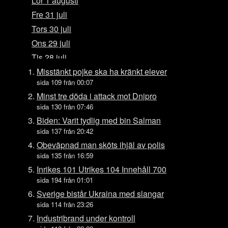
Lör 1 augusti
Fre 31 juli
Tors 30 juli
Ons 29 juli
Tis 28 juli
Mån 27 juli
Misstänkt pojke ska ha kränkt elever
sida 109 från 00:07
Sön 26 juli
Minst tre döda i attack mot Dnipro
Lör 25 juli
sida 130 från 07:46
Fre 24 juli
Biden: Varit tydlig med bin Salman
Tors 23 juli
sida 137 från 20:42
Ons 22 juli
Obeväpnad man sköts ihjäl av polis
sida 135 från 16:59
Tis 21 juli
Inrikes 101 Utrikes 104 Innehåll 700
Mån 20 juli
sida 194 från 01:01
Sön 19 juli
Sverige bistår Ukraina med slangar
Lör 18 juli
sida 114 från 23:26
Fre 17 juli
Industribrand under kontroll