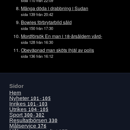
Tors 16 juli
sida 110 från 22:09
Ons 15 juli
Många döda i drabbning i Sudan
sida 139 från 20:42
Tis 14 juli
Bowies förbrytarbild såld
Mån 13 juli
sida 150 från 17:30
Sön 12 juli
Mordförsök En man i 18-årsåldern vård-
Lör 11 juli
sida 128 från 16:30
Fre 10 juli
Obeväpnad man sköts ihjäl av polis
sida 136 från 16:12
Tors 9 juli
Ons 8 juli
Tis 7 juli
Mån 6 juli
Sidor
Sön 5 juli
Hem
Lör 4 juli
Nyheter
101-105
Inrikes
101-103
Fre 3 juli
Utrikes
104-105
Tors 2 juli
Sport
300-302
Resultatbörsen
330
Ons 1 juli
Målservice
376