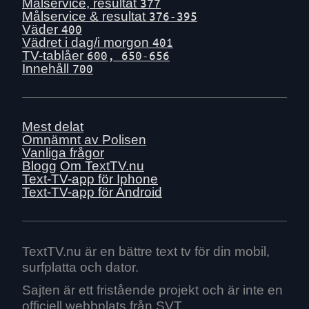
Tis 30 juni
Målservice, resultat
377
Målservice & resultat
376-395
Mån 29 juni
Väder
400
Sön 28 juni
Vädret i dag/i morgon
401
TV-tablåer
600, 650-656
Lör 27 juni
Innehåll
700
Fre 26 juni
Tors 25 juni
Ons 24 juni
Mest delat
Tis 23 juni
Omnämnt av Polisen
Vanliga frågor
Mån 22 juni
Blogg
Om TextTV.nu
Sön 21 juni
Text-TV-app för Iphone
Text-TV-app för Android
Lör 20 juni
Fre 19 juni
Tors 18 juni
Ons 17 juni
TextTV.nu är en bättre text tv för din mobil,
surfplatta och dator.
Tis 16 juni
Mån 15 juni
Sajten är ett fristående projekt och är inte en
officiell webbplats från SVT.