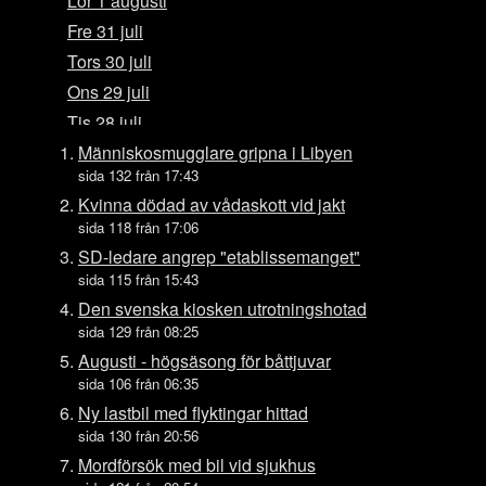
Lör 1 augusti
Fre 31 juli
Tors 30 juli
Ons 29 juli
Tis 28 juli
Mån 27 juli
Människosmugglare gripna i Libyen
sida 132 från 17:43
Sön 26 juli
Kvinna dödad av vådaskott vid jakt
Lör 25 juli
sida 118 från 17:06
Fre 24 juli
SD-ledare angrep "etablissemanget"
Tors 23 juli
sida 115 från 15:43
Ons 22 juli
Den svenska kiosken utrotningshotad
sida 129 från 08:25
Tis 21 juli
Augusti - högsäsong för båttjuvar
Mån 20 juli
sida 106 från 06:35
Sön 19 juli
Ny lastbil med flyktingar hittad
Lör 18 juli
sida 130 från 20:56
Fre 17 juli
Mordförsök med bil vid sjukhus