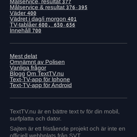
Tis 30 juni
Målservice, resultat
377
Målservice & resultat
376-395
Mån 29 juni
Väder
400
Sön 28 juni
Vädret i dag/i morgon
401
TV-tablåer
600, 650-656
Lör 27 juni
Innehåll
700
Fre 26 juni
Tors 25 juni
Ons 24 juni
Mest delat
Tis 23 juni
Omnämnt av Polisen
Vanliga frågor
Mån 22 juni
Blogg
Om TextTV.nu
Sön 21 juni
Text-TV-app för Iphone
Text-TV-app för Android
Lör 20 juni
Fre 19 juni
Tors 18 juni
Ons 17 juni
TextTV.nu är en bättre text tv för din mobil,
surfplatta och dator.
Tis 16 juni
Mån 15 juni
Sajten är ett fristående projekt och är inte en
officiell webbplats från SVT.