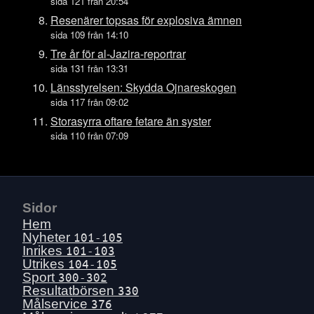
Tors 16 juli
sida 121 från 20:54
Ons 15 juli
Resenärer topsas för explosiva ämnen
sida 109 från 14:10
Tis 14 juli
Tre år för al-Jazira-reportrar
Mån 13 juli
sida 131 från 13:31
Sön 12 juli
Länsstyrelsen: Skydda Ojnareskogen
Lör 11 juli
sida 117 från 09:02
Fre 10 juli
Storasyrra oftare fetare än syster
sida 110 från 07:09
Tors 9 juli
Ons 8 juli
Tis 7 juli
Mån 6 juli
Sidor
Sön 5 juli
Hem
Lör 4 juli
Nyheter
101-105
Inrikes
101-103
Fre 3 juli
Utrikes
104-105
Tors 2 juli
Sport
300-302
Resultatbörsen
330
Ons 1 juli
Målservice
376