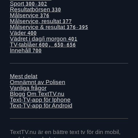
Fre 17 juli
Sport
300-302
Tors 16 juli
Resultatbörsen
330
Målservice
376
Ons 15 juli
Målservice, resultat
377
Tis 14 juli
Målservice & resultat
376-395
Väder
400
Mån 13 juli
Vädret i dag/i morgon
401
Sön 12 juli
TV-tablåer
600, 650-656
Innehåll
700
Lör 11 juli
Fre 10 juli
Tors 9 juli
Mest delat
Ons 8 juli
Omnämnt av Polisen
Tis 7 juli
Vanliga frågor
Blogg
Om TextTV.nu
Mån 6 juli
Text-TV-app för Iphone
Sön 5 juli
Text-TV-app för Android
Lör 4 juli
Fre 3 juli
Tors 2 juli
TextTV.nu är en bättre text tv för din mobil,