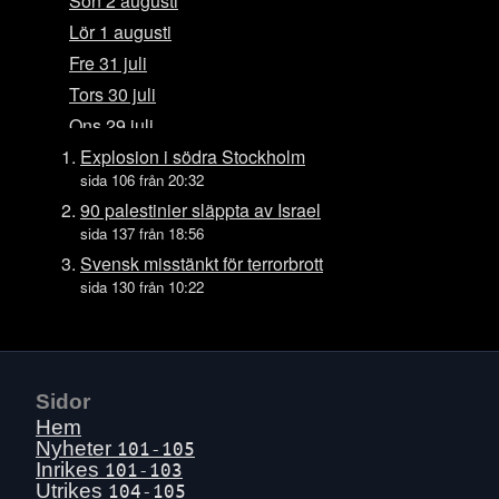
Sön 2 augusti
Lör 1 augusti
Fre 31 juli
Tors 30 juli
Ons 29 juli
Tis 28 juli
Explosion i södra Stockholm
sida 106 från 20:32
Mån 27 juli
90 palestinier släppta av Israel
Sön 26 juli
sida 137 från 18:56
Lör 25 juli
Svensk misstänkt för terrorbrott
Fre 24 juli
sida 130 från 10:22
Tors 23 juli
Ons 22 juli
Tis 21 juli
Sidor
Mån 20 juli
Hem
Sön 19 juli
Nyheter
101-105
Lör 18 juli
Inrikes
101-103
Utrikes
104-105