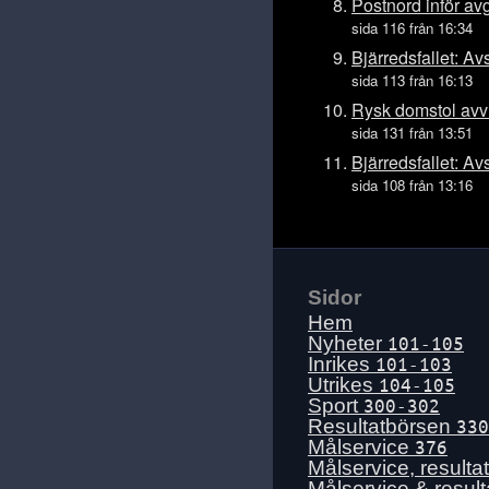
Ons 15 juli
Postnord inför av
sida 116 från 16:34
Tis 14 juli
Bjärredsfallet: A
Mån 13 juli
sida 113 från 16:13
Sön 12 juli
Rysk domstol avv
Lör 11 juli
sida 131 från 13:51
Fre 10 juli
Bjärredsfallet: A
sida 108 från 13:16
Tors 9 juli
Ons 8 juli
Tis 7 juli
Mån 6 juli
Sidor
Sön 5 juli
Hem
Lör 4 juli
Nyheter
101-105
Inrikes
101-103
Fre 3 juli
Utrikes
104-105
Tors 2 juli
Sport
300-302
Resultatbörsen
330
Ons 1 juli
Målservice
376
Tis 30 juni
Målservice, resulta
Målservice & resul