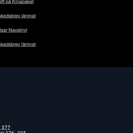
gift på Kinapaket
vskedsbrev lämnat
isar Navalnyj
vskedsbrev lämnat
t
377
tat
376-395