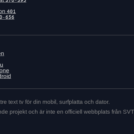
gon
401
0-656
en
nu
hone
droid
re text tv för din mobil, surfplatta och dator.
ende projekt och är inte en officiell webbplats från SVT