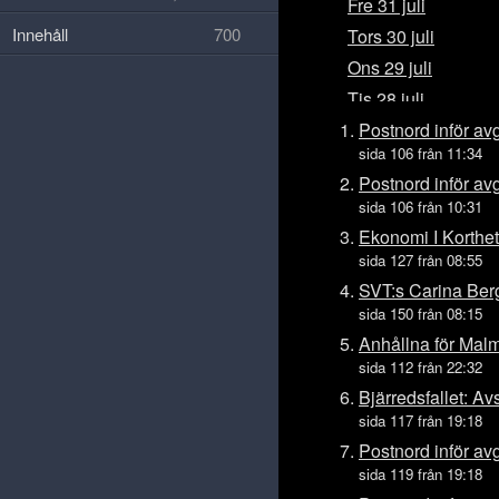
Fre 31 juli
Innehåll
700
Tors 30 juli
Ons 29 juli
Tis 28 juli
Mån 27 juli
Postnord inför av
sida 106 från 11:34
Sön 26 juli
Postnord inför av
Lör 25 juli
sida 106 från 10:31
Fre 24 juli
Ekonomi I Korthet
Tors 23 juli
sida 127 från 08:55
Ons 22 juli
SVT:s Carina Bergf
sida 150 från 08:15
Tis 21 juli
Anhållna för Malm
Mån 20 juli
sida 112 från 22:32
Sön 19 juli
Bjärredsfallet: A
Lör 18 juli
sida 117 från 19:18
Fre 17 juli
Postnord inför av
Tors 16 juli
sida 119 från 19:18