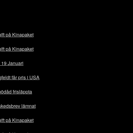
gift på Kinapaket
gift på Kinapaket
 19 Januari
eldt får pris i USA
ödåd frisläppta
vskedsbrev lämnat
gift på Kinapaket