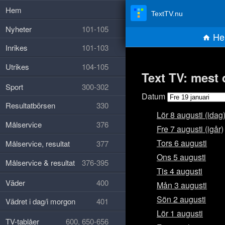
Hem
TextTV.nu
Nyheter
101-105
He
Inrikes
101-103
Utrikes
104-105
Text TV: mest 
Sport
300-302
Datum
Resultatbörsen
330
Lör 8 augusti (idag
Målservice
376
Fre 7 augusti (igår)
Tors 6 augusti
Målservice, resultat
377
Ons 5 augusti
Målservice & resultat
376-395
Tis 4 augusti
Väder
400
Mån 3 augusti
Sön 2 augusti
Vädret i dag/i morgon
401
Lör 1 augusti
TV-tablåer
600, 650-656