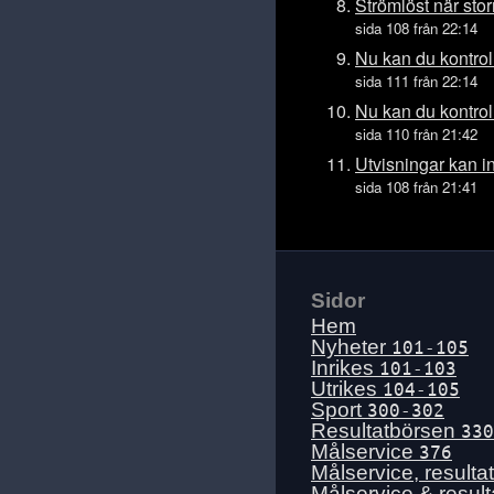
Tors 16 juli
Strömlöst när stor
sida 108 från 22:14
Ons 15 juli
Nu kan du kontrol
Tis 14 juli
sida 111 från 22:14
Mån 13 juli
Nu kan du kontrol
Sön 12 juli
sida 110 från 21:42
Lör 11 juli
Utvisningar kan i
sida 108 från 21:41
Fre 10 juli
Tors 9 juli
Ons 8 juli
Tis 7 juli
Sidor
Mån 6 juli
Hem
Sön 5 juli
Nyheter
101-105
Inrikes
101-103
Lör 4 juli
Utrikes
104-105
Fre 3 juli
Sport
300-302
Resultatbörsen
330
Tors 2 juli
Målservice
376
Ons 1 juli
Målservice, resulta
Målservice & resul