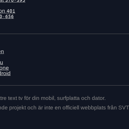
gon
401
0-656
en
nu
hone
droid
re text tv för din mobil, surfplatta och dator.
ende projekt och är inte en officiell webbplats från SVT