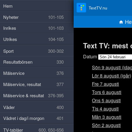
Hem
TextTV.nu
Nyheter
101-105
He
Inrikes
101-103
Utrikes
104-105
Text TV: mest 
Sport
300-302
Datum
Resultatbörsen
330
Sön 9 augusti (idag
Målservice
376
Lör 8 augusti (igår)
Fre 7 augusti
Målservice, resultat
377
Tors 6 augusti
Målservice & resultat
376-395
Ons 5 augusti
Väder
400
Tis 4 augusti
Mån 3 augusti
Vädret i dag/i morgon
401
Sön 2 augusti
TV-tablåer
600, 650-656