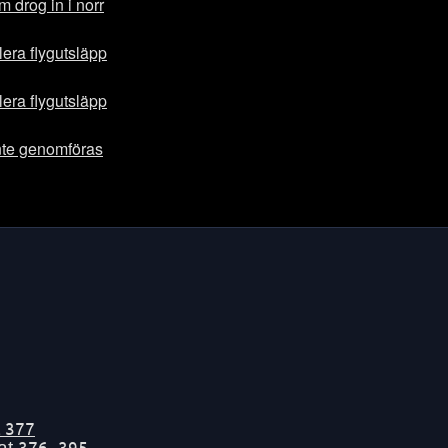
m drog in i norr
lera flygutsläpp
lera flygutsläpp
nte genomföras
t
377
tat
376-395