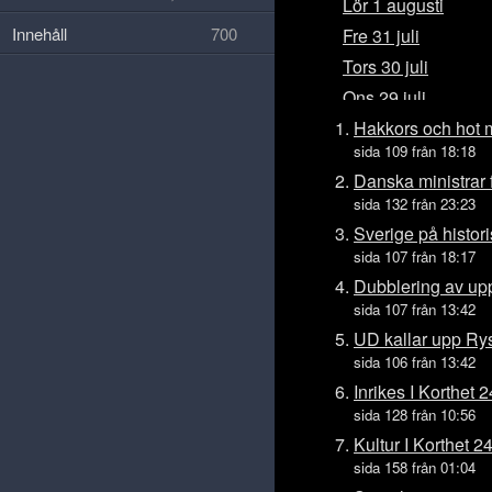
Lör 1 augusti
Innehåll
700
Fre 31 juli
Tors 30 juli
Ons 29 juli
Tis 28 juli
Hakkors och hot 
sida 109 från 18:18
Mån 27 juli
Danska ministrar 
Sön 26 juli
sida 132 från 23:23
Lör 25 juli
Sverige på histor
Fre 24 juli
sida 107 från 18:17
Tors 23 juli
Dubblering av upp
sida 107 från 13:42
Ons 22 juli
UD kallar upp R
Tis 21 juli
sida 106 från 13:42
Mån 20 juli
Inrikes I Korthet 
Sön 19 juli
sida 128 från 10:56
Lör 18 juli
Kultur I Korthet 2
Fre 17 juli
sida 158 från 01:04