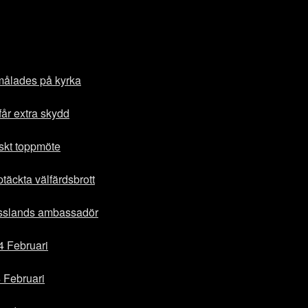
målades på kyrka
får extra skydd
iskt toppmöte
täckta välfärdsbrott
ysslands ambassadör
24 Februari
4 Februari