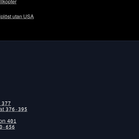
likopter
lplöst utan USA
t
377
tat
376-395
gon
401
0-656