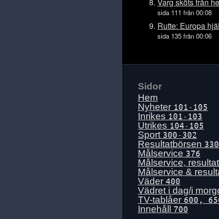
Tis 14 juli
Varg sköts från he
sida 111 från 00:08
Mån 13 juli
Rutte: Europa hjä
Sön 12 juli
sida 135 från 00:06
Lör 11 juli
Fre 10 juli
Tors 9 juli
Ons 8 juli
Sidor
Hem
Tis 7 juli
Nyheter
101-105
Mån 6 juli
Inrikes
101-103
Sön 5 juli
Utrikes
104-105
Sport
300-302
Lör 4 juli
Resultatbörsen
330
Fre 3 juli
Målservice
376
Målservice, resulta
Tors 2 juli
Målservice & resul
Ons 1 juli
Väder
400
Vädret i dag/i mor
Tis 30 juni
TV-tablåer
600, 65
Mån 29 juni
Innehåll
700