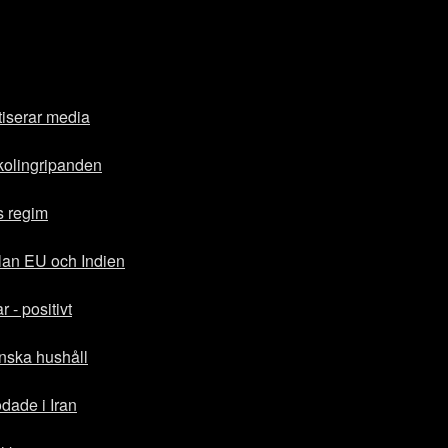
tiserar media
skolingripanden
s regim
lan EU och Indien
 - positivt
anska hushåll
ade i Iran