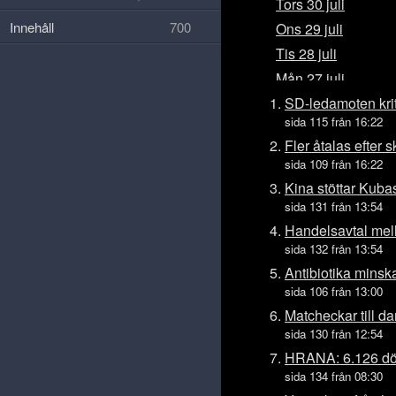
Tors 30 juli
Innehåll
700
Ons 29 juli
Tis 28 juli
Mån 27 juli
Sön 26 juli
SD-ledamoten kri
sida 115 från 16:22
Lör 25 juli
Fler åtalas efter 
Fre 24 juli
sida 109 från 16:22
Tors 23 juli
Kina stöttar Kuba
Ons 22 juli
sida 131 från 13:54
Tis 21 juli
Handelsavtal mel
sida 132 från 13:54
Mån 20 juli
Antibiotika minskar
Sön 19 juli
sida 106 från 13:00
Lör 18 juli
Matcheckar till d
Fre 17 juli
sida 130 från 12:54
Tors 16 juli
HRANA: 6.126 död
Ons 15 juli
sida 134 från 08:30