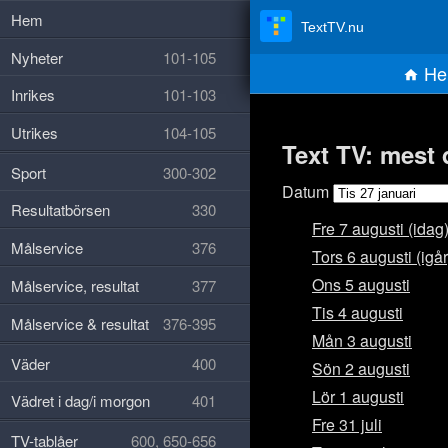
Hem
TextTV.nu
Nyheter
101-105
He
Inrikes
101-103
Utrikes
104-105
Text TV: mest 
Sport
300-302
Datum
Resultatbörsen
330
Fre 7 augusti (idag
Målservice
376
Tors 6 augusti (igår
Ons 5 augusti
Målservice, resultat
377
Tis 4 augusti
Målservice & resultat
376-395
Mån 3 augusti
Väder
400
Sön 2 augusti
Lör 1 augusti
Vädret i dag/i morgon
401
Fre 31 juli
TV-tablåer
600, 650-656