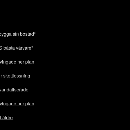
bygga sin bostad"
IS bästa värvare"
vingade ner plan
r skottlossning
 vandaliserade
vingade ner plan
t äldre