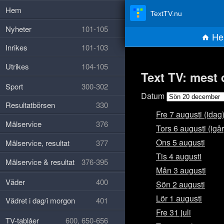
Hem
TextTV.nu
Nyheter
101-105
He
Inrikes
101-103
Utrikes
104-105
Text TV: mest
Sport
300-302
Datum
Resultatbörsen
330
Fre 7 augusti (idag
Målservice
376
Tors 6 augusti (igår
Ons 5 augusti
Målservice, resultat
377
Tis 4 augusti
Målservice & resultat
376-395
Mån 3 augusti
Väder
400
Sön 2 augusti
Lör 1 augusti
Vädret i dag/i morgon
401
Fre 31 juli
TV-tablåer
600, 650-656