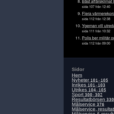
Tis 14 juli
Bäst affärsklimat
sida 107 från 12:40
Mån 13 juli
Flera värmerekord
Sön 12 juli
sida 112 från 12:38
Lör 11 juli
Ygeman vill utred
Fre 10 juli
sida 111 från 10:32
Tors 9 juli
Polis ber militär o
sida 112 från 09:00
Ons 8 juli
Tis 7 juli
Mån 6 juli
Sön 5 juli
Sidor
Lör 4 juli
Hem
Fre 3 juli
Nyheter
101-105
Inrikes
101-103
Tors 2 juli
Utrikes
104-105
Ons 1 juli
Sport
300-302
Resultatbörsen
330
Tis 30 juni
Målservice
376
Mån 29 juni
Målservice, resulta
Målservice & resul