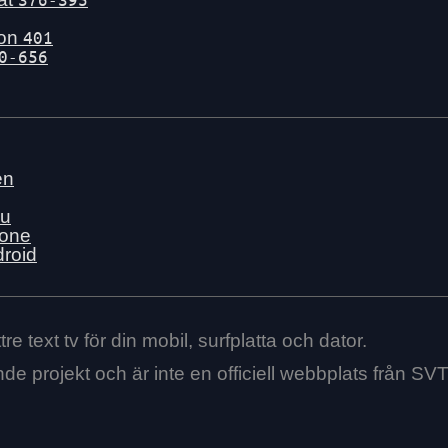
gon
401
0-656
en
nu
hone
droid
re text tv för din mobil, surfplatta och dator.
ende projekt och är inte en officiell webbplats från SVT