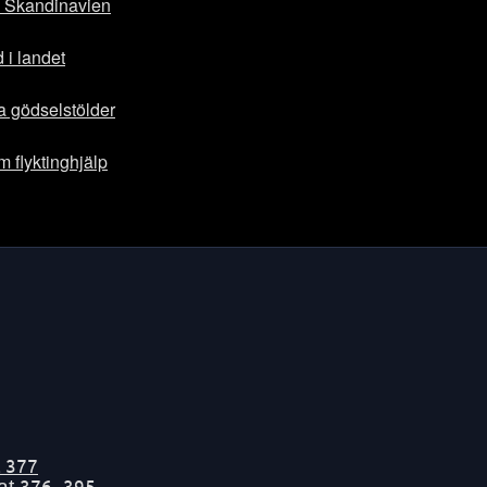
 i Skandinavien
 i landet
a gödselstölder
m flyktinghjälp
t
377
tat
376-395