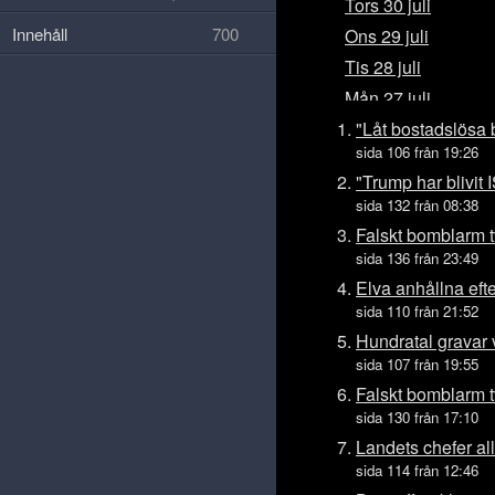
Tors 30 juli
Innehåll
700
Ons 29 juli
Tis 28 juli
Mån 27 juli
Sön 26 juli
"Låt bostadslösa 
sida 106 från 19:26
Lör 25 juli
"Trump har blivit 
Fre 24 juli
sida 132 från 08:38
Tors 23 juli
Falskt bomblarm t
Ons 22 juli
sida 136 från 23:49
Tis 21 juli
Elva anhållna efte
sida 110 från 21:52
Mån 20 juli
Hundratal gravar
Sön 19 juli
sida 107 från 19:55
Lör 18 juli
Falskt bomblarm t
Fre 17 juli
sida 130 från 17:10
Tors 16 juli
Landets chefer all
Ons 15 juli
sida 114 från 12:46