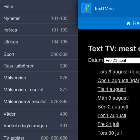
Hem
TextTV.nu
Nyheter
101-105
He
Inrikes
101-103
Utrikes
104-105
Text TV: mest 
Sport
300-302
Datum
Resultatbörsen
330
Tors 6 augusti (ida
Målservice
376
Ons 5 augusti (igår
Tis 4 augusti
Målservice, resultat
377
Mån 3 augusti
Målservice & resultat
376-395
Sön 2 augusti
Väder
400
Lör 1 augusti
Fre 31 juli
Vädret i dag/i morgon
401
Tors 30 juli
TV-tablåer
600, 650-656