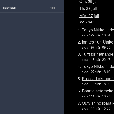
Ons 29 juli
Innehåll
700
Tis 28 juli
Mån 27 juli
Sön 26 juli
Lör 25 juli
Tokyo Nikkei inde
sida 127 från 18:54
Fre 24 juli
Inrikes 101 Utrik
Tors 23 juli
sida 197 från 09:05
Ons 22 juli
Tufft för näthande
Tis 21 juli
sida 113 från 22:47
Mån 20 juli
Tokyo Nikkei inde
sida 127 från 18:10
Sön 19 juli
Pressad ekonomi 
Lör 18 juli
sida 113 från 18:02
Fre 17 juli
Förintelseförnekan
Tors 16 juli
sida 111 från 16:27
Ons 15 juli
Outvisningsbara k
Tis 14 juli
sida 114 från 15:05