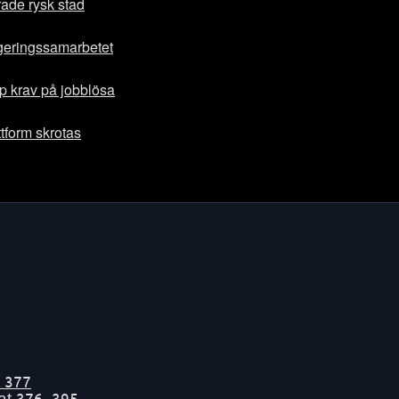
ade rysk stad
egeringssamarbetet
p krav på jobblösa
ttform skrotas
t
377
tat
376-395