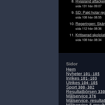
Mån 13 juli
Ryssland attacker
sida 131 från 09:07
Sön 12 juli
SD: Pakt hotar r
Lör 11 juli
sida 108 från 08:55
Fre 10 juli
Regeringen: Skär
Tors 9 juli
sida 112 från 08:36
Ons 8 juli
Kritiserad skolpla
sida 108 från 08:34
Tis 7 juli
Mån 6 juli
Sön 5 juli
Lör 4 juli
Sidor
Fre 3 juli
Hem
Tors 2 juli
Nyheter
101-105
Inrikes
101-103
Ons 1 juli
Utrikes
104-105
Tis 30 juni
Sport
300-302
Resultatbörsen
330
Mån 29 juni
Målservice
376
Sön 28 juni
Målservice, resulta
Målservice & resul