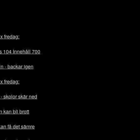
x fredag:
es 104 Innehåll 700
ln - backar igen
x fredag:
- skolor skär ned
 kan bli brott
an få det sämre