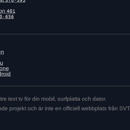
gon
401
0-656
en
nu
hone
droid
re text tv för din mobil, surfplatta och dator.
ende projekt och är inte en officiell webbplats från SVT