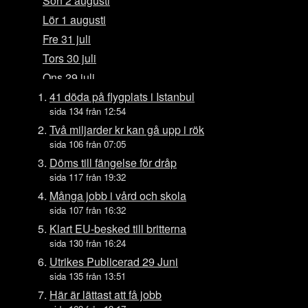
Sön 2 augusti
Lör 1 augusti
Fre 31 juli
Tors 30 juli
Ons 29 juli
Tis 28 juli
41 döda på flygplats i Istanbul
sida 134 från 12:54
Mån 27 juli
Två miljarder kr kan gå upp i rök
Sön 26 juli
sida 106 från 07:05
Lör 25 juli
Döms till fängelse för dråp
Fre 24 juli
sida 117 från 19:32
Tors 23 juli
Många jobb i vård och skola
sida 107 från 16:32
Ons 22 juli
Klart EU-besked till britterna
Tis 21 juli
sida 130 från 16:24
Mån 20 juli
Utrikes Publicerad 29 Juni
Sön 19 juli
sida 135 från 13:51
Lör 18 juli
Här är lättast att få jobb