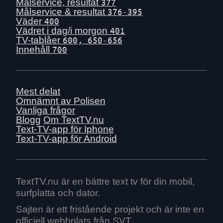
Ons 1 juli
Målservice, resultat
377
Målservice & resultat
376-395
Tis 30 juni
Väder
400
Mån 29 juni
Vädret i dag/i morgon
401
TV-tablåer
600, 650-656
Sön 28 juni
Innehåll
700
Lör 27 juni
Fre 26 juni
Tors 25 juni
Mest delat
Ons 24 juni
Omnämnt av Polisen
Vanliga frågor
Tis 23 juni
Blogg
Om TextTV.nu
Mån 22 juni
Text-TV-app för Iphone
Text-TV-app för Android
Sön 21 juni
Lör 20 juni
Fre 19 juni
Tors 18 juni
TextTV.nu är en bättre text tv för din mobil,
surfplatta och dator.
Ons 17 juni
Tis 16 juni
Sajten är ett fristående projekt och är inte en
officiell webbplats från SVT.