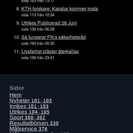
Fre 17 juli
sida 163 från 13:17
Tors 16 juli
KTH-forskare: Kapslar kommer rosta
sida 113 från 10:34
Ons 15 juli
Utrikes Publicerad 28 Juni
Tis 14 juli
sida 134 från 06:28
Mån 13 juli
Så fungerar FN:s säkerhetsråd
Sön 12 juli
sida 160 från 00:30
Lör 11 juli
Livsfarligt plåster återkallas
sida 106 från 23:41
Fre 10 juli
Tors 9 juli
Ons 8 juli
Tis 7 juli
Sidor
Mån 6 juli
Hem
Sön 5 juli
Nyheter
101-105
Inrikes
101-103
Lör 4 juli
Utrikes
104-105
Fre 3 juli
Sport
300-302
Resultatbörsen
330
Tors 2 juli
Målservice
376