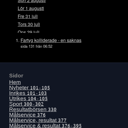
Sön 2 augusti
Lör 1 augusti
Fre 31 juli
Tors 30 juli
Ons 29 juli
Tis 28 juli
Fartyg kolliderade - en saknas
sida 131 från 06:52
Mån 27 juli
Sön 26 juli
Lör 25 juli
Fre 24 juli
Sidor
Tors 23 juli
Hem
Nyheter
101-105
Ons 22 juli
Inrikes
101-103
Tis 21 juli
Utrikes
104-105
Sport
Mån 20 juli
300-302
Resultatbörsen
330
Sön 19 juli
Målservice
376
Lör 18 juli
Målservice, resultat
377
Målservice & resultat
376-395