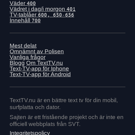
Fre 17 juli
Väder
400
Tors 16 juli
Vädret i dag/i morgon
401
TV-tablåer
600, 650-656
Ons 15 juli
Innehåll
700
Tis 14 juli
Mån 13 juli
Sön 12 juli
Mest delat
Lör 11 juli
Omnämnt av Polisen
Vanliga frågor
Fre 10 juli
Blogg
Om TextTV.nu
Tors 9 juli
Text-TV-app för Iphone
Text-TV-app för Android
Ons 8 juli
Tis 7 juli
Mån 6 juli
TextTV.nu är en bättre text tv för din mobil,
Sön 5 juli
surfplatta och dator.
Lör 4 juli
Sajten är ett fristående projekt och är inte en
Fre 3 juli
officiell webbplats från SVT.
Tors 2 juli
Integritetspolicy