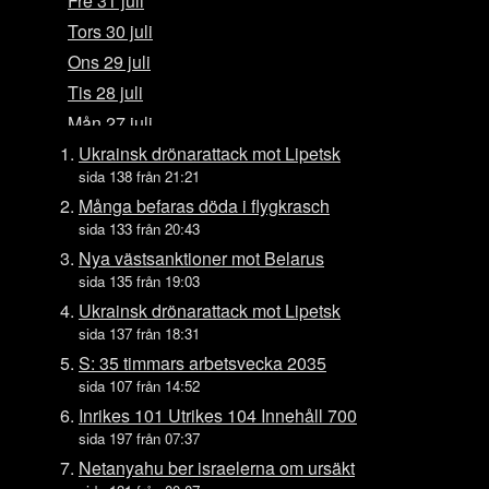
Fre 31 juli
Tors 30 juli
Ons 29 juli
Tis 28 juli
Mån 27 juli
Sön 26 juli
Ukrainsk drönarattack mot Lipetsk
sida 138 från 21:21
Lör 25 juli
Många befaras döda i flygkrasch
Fre 24 juli
sida 133 från 20:43
Tors 23 juli
Nya västsanktioner mot Belarus
Ons 22 juli
sida 135 från 19:03
Tis 21 juli
Ukrainsk drönarattack mot Lipetsk
sida 137 från 18:31
Mån 20 juli
S: 35 timmars arbetsvecka 2035
Sön 19 juli
sida 107 från 14:52
Lör 18 juli
Inrikes 101 Utrikes 104 Innehåll 700
Fre 17 juli
sida 197 från 07:37
Tors 16 juli
Netanyahu ber israelerna om ursäkt