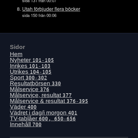
Ons 15 juli
sida 131 från 00:07
Tis 14 juli
Utah förbjuder flera böcker
sida 150 från 00:06
Mån 13 juli
Sön 12 juli
Lör 11 juli
Fre 10 juli
Sidor
Tors 9 juli
Hem
Nyheter
101-105
Ons 8 juli
Inrikes
101-103
Tis 7 juli
Utrikes
104-105
Sport
Mån 6 juli
300-302
Resultatbörsen
330
Sön 5 juli
Målservice
376
Lör 4 juli
Målservice, resultat
377
Målservice & resultat
376-395
Fre 3 juli
Väder
400
Tors 2 juli
Vädret i dag/i morgon
401
TV-tablåer
600, 650-656
Ons 1 juli
Innehåll
700
Tis 30 juni