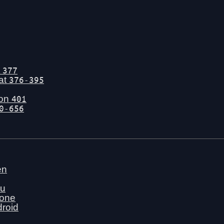
t
377
tat
376-395
gon
401
0-656
en
nu
hone
droid