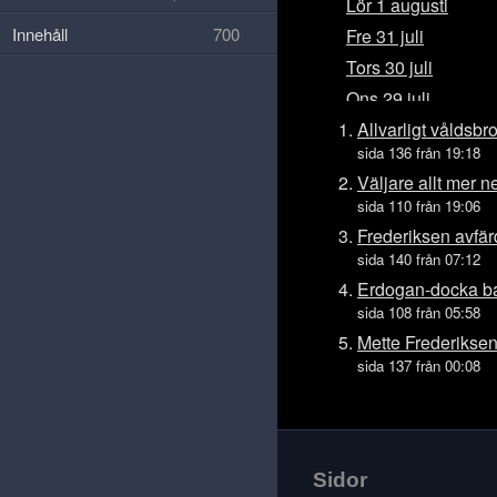
Lör 1 augusti
Innehåll
700
Fre 31 juli
Tors 30 juli
Ons 29 juli
Tis 28 juli
Allvarligt våldsbro
sida 136 från 19:18
Mån 27 juli
Väljare allt mer n
Sön 26 juli
sida 110 från 19:06
Lör 25 juli
Frederiksen avfär
Fre 24 juli
sida 140 från 07:12
Tors 23 juli
Erdogan-docka b
sida 108 från 05:58
Ons 22 juli
Mette Frederiksen
Tis 21 juli
sida 137 från 00:08
Mån 20 juli
Sön 19 juli
Lör 18 juli
Fre 17 juli
Sidor