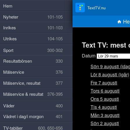
Hem
TextTV.nu
Nyheter
101-105
He
Inrikes
101-103
Utrikes
104-105
Text TV: mest 
Sport
300-302
Datum
Resultatbörsen
330
Sön 9 augusti (idag
Målservice
376
Lör 8 augusti (igår)
Fre 7 augusti
Målservice, resultat
377
Tors 6 augusti
Målservice & resultat
376-395
Ons 5 augusti
Väder
400
Tis 4 augusti
Mån 3 augusti
Vädret i dag/i morgon
401
Sön 2 augusti
TV-tablåer
600, 650-656