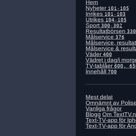
Tors 16 juli
Hem
Nyheter
101-105
Ons 15 juli
Inrikes
101-103
Tis 14 juli
Utrikes
104-105
Sport
300-302
Mån 13 juli
Resultatbörsen
330
Sön 12 juli
Målservice
376
Målservice, resulta
Lör 11 juli
Målservice & resul
Fre 10 juli
Väder
400
Vädret i dag/i mor
Tors 9 juli
TV-tablåer
600, 65
Ons 8 juli
Innehåll
700
Tis 7 juli
Mån 6 juli
Sön 5 juli
Mest delat
Omnämnt av Polis
Lör 4 juli
Vanliga frågor
Fre 3 juli
Blogg
Om TextTV.
Text-TV-app för Ip
Tors 2 juli
Text-TV-app för An
Ons 1 juli