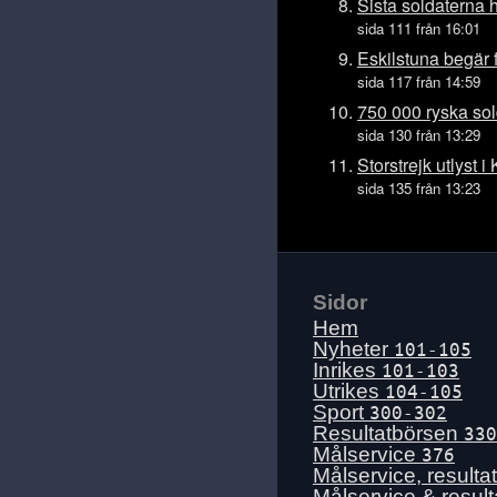
Ons 15 juli
Sista soldaterna 
sida 111 från 16:01
Tis 14 juli
Eskilstuna begär 
Mån 13 juli
sida 117 från 14:59
Sön 12 juli
750 000 ryska sol
Lör 11 juli
sida 130 från 13:29
Fre 10 juli
Storstrejk utlyst 
sida 135 från 13:23
Tors 9 juli
Ons 8 juli
Tis 7 juli
Mån 6 juli
Sidor
Sön 5 juli
Hem
Lör 4 juli
Nyheter
101-105
Inrikes
101-103
Fre 3 juli
Utrikes
104-105
Tors 2 juli
Sport
300-302
Resultatbörsen
330
Ons 1 juli
Målservice
376
Tis 30 juni
Målservice, resulta
Målservice & resul