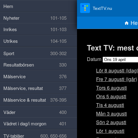
Hem
TextTV.nu
Nyheter
101-105
He
Inrikes
101-103
Utrikes
104-105
Text TV: mest 
Sport
300-302
Datum
Resultatbörsen
330
Lör 8 augusti (idag
Målservice
376
Fre 7 augusti (igår)
Tors 6 augusti
Målservice, resultat
377
Ons 5 augusti
Målservice & resultat
376-395
Tis 4 augusti
Väder
400
Mån 3 augusti
Sön 2 augusti
Vädret i dag/i morgon
401
Lör 1 augusti
TV-tablåer
600, 650-656