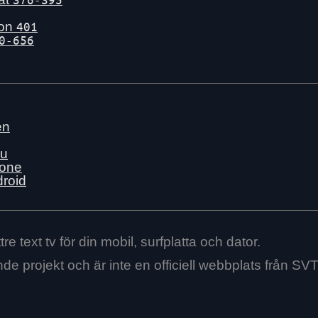
gon
401
0-656
en
nu
hone
droid
re text tv för din mobil, surfplatta och dator.
ende projekt och är inte en officiell webbplats från SVT