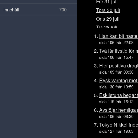
Fre 31 juli
Innehåll
700
Tors 30 juli
Ons 29 juli
Tis 28 juli
Mån 27 juli
Han kan bli näste
sida 106 från 22:08
Sön 26 juli
Två får livstid fö
Lör 25 juli
sida 106 från 15:47
Fre 24 juli
Fler positiva drog
Tors 23 juli
sida 109 från 09:36
Ons 22 juli
Rysk varning mot
sida 130 från 19:59
Tis 21 juli
Eskilstuna begär 
Mån 20 juli
sida 119 från 16:12
Sön 19 juli
Avslöjar hemliga 
Lör 18 juli
sida 106 från 08:30
Fre 17 juli
Tokyo Nikkei ind
Tors 16 juli
sida 127 från 19:03