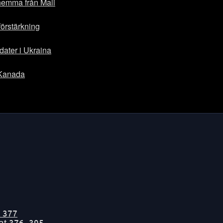
hemma från Mali
förstärkning
dater i Ukraina
i Kanada
t
377
tat
376-395