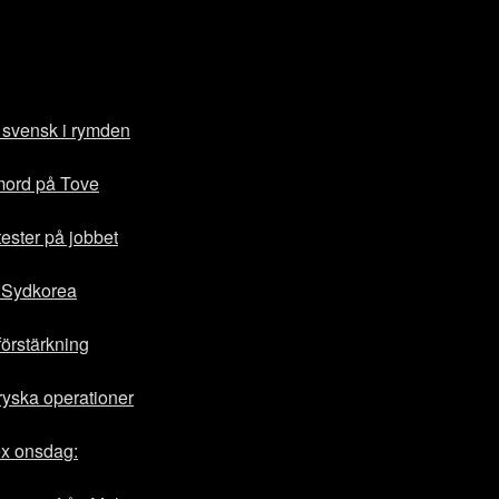
 svensk i rymden
r mord på Tove
tester på jobbet
 Sydkorea
förstärkning
ryska operationer
ex onsdag: