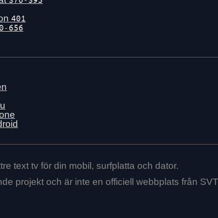
gon
401
0-656
en
nu
hone
droid
re text tv för din mobil, surfplatta och dator.
ende projekt och är inte en officiell webbplats från SVT