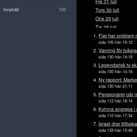
Fre 31 juli
Innehåll
700
Tors 30 juli
Ons 29 juli
Tis 28 juli
Mån 27 juli
Fler har problem 
sida 106 från 16:12
Sön 26 juli
Varning för tvåg
Lör 25 juli
sida 130 från 14:18
Fre 24 juli
Legendarisk tv-s
Tors 23 juli
sida 150 från 14:16
Ons 22 juli
Ny rapport: Marken
sida 130 från 21:11
Tis 21 juli
Pensionärer går m
Mån 20 juli
sida 112 från 18:14
Sön 19 juli
Kvinna angreps i 
Lör 18 juli
sida 110 från 17:34
Fre 17 juli
Israel drar tillba
Tors 16 juli
sida 133 från 15:46