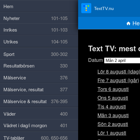
Hem
TextTV.nu
Nyheter
101-105
He
Inrikes
101-103
Utrikes
104-105
Text TV: mest 
Sport
300-302
Datum
Resultatbörsen
330
Lör 8 augusti (idag
Målservice
376
Fre 7 augusti (igår)
Tors 6 augusti
Målservice, resultat
377
Ons 5 augusti
Målservice & resultat
376-395
Tis 4 augusti
Väder
400
Mån 3 augusti
Sön 2 augusti
Vädret i dag/i morgon
401
Lör 1 augusti
TV-tablåer
600, 650-656