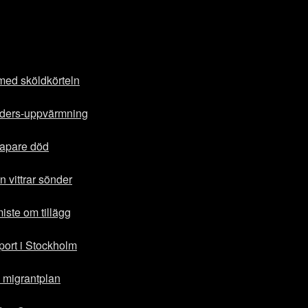
med sköldkörteln
raders-uppvärmning
kapare död
 vittrar sönder
iste om tillägg
port i Stockholm
ka migrantplan