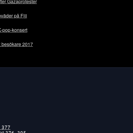
fter Gazaprotester
oväder på Fiji
-pop-konsert
t besökare 2017
t
377
tat
376-395