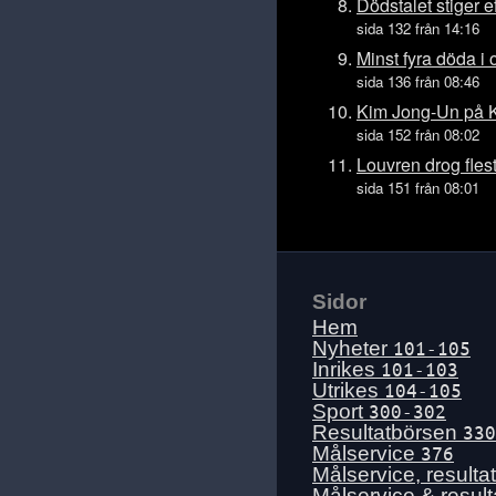
Ons 15 juli
Dödstalet stiger e
sida 132 från 14:16
Tis 14 juli
Minst fyra döda i 
Mån 13 juli
sida 136 från 08:46
Sön 12 juli
Kim Jong-Un på K
Lör 11 juli
sida 152 från 08:02
Fre 10 juli
Louvren drog fles
sida 151 från 08:01
Tors 9 juli
Ons 8 juli
Tis 7 juli
Mån 6 juli
Sidor
Sön 5 juli
Hem
Lör 4 juli
Nyheter
101-105
Inrikes
101-103
Fre 3 juli
Utrikes
104-105
Tors 2 juli
Sport
300-302
Resultatbörsen
330
Ons 1 juli
Målservice
376
Tis 30 juni
Målservice, resulta
Målservice & resul