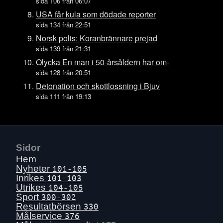
Tors 16 juli
sida 106 från 06:07
Ons 15 juli
USA får kula som dödade reporter
sida 134 från 22:51
Tis 14 juli
Norsk polis: Koranbrännare prejad
Mån 13 juli
sida 139 från 21:31
Sön 12 juli
Olycka En man i 50-årsåldern har om-
Lör 11 juli
sida 128 från 20:51
Fre 10 juli
Detonation och skottlossning i Bjuv
sida 111 från 19:13
Tors 9 juli
Ons 8 juli
Tis 7 juli
Mån 6 juli
Sidor
Sön 5 juli
Hem
Lör 4 juli
Nyheter
101-105
Inrikes
101-103
Fre 3 juli
Utrikes
104-105
Tors 2 juli
Sport
300-302
Resultatbörsen
330
Ons 1 juli
Målservice
376