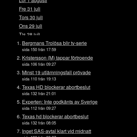
Lör 1 augusti
Fre 31 juli
Tors 30 juli
Ons 29 juli
Tis 28 juli
Mån 27 juli
Bergmans Trolösa blir tv-serie
sida 150 från 17:59
Sön 26 juli
Kristersson (M) tappar förtroende
Lör 25 juli
sida 106 från 09:27
Fre 24 juli
Minst 19 utlämningsfall prövade
Tors 23 juli
sida 110 från 19:13
Ons 22 juli
Texas HD blockerar abortbeslut
sida 132 från 21:01
Tis 21 juli
Experten: Inte godkänts av Sverige
Mån 20 juli
sida 112 från 09:27
Sön 19 juli
Texas hd blockerar abortbeslut
Lör 18 juli
sida 132 från 08:05
Fre 17 juli
Inget SAS-avtal klart vid midnatt