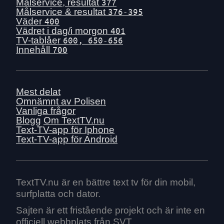
Tis 30 juni
Målservice, resultat
377
Målservice & resultat
376-395
Mån 29 juni
Väder
400
Sön 28 juni
Vädret i dag/i morgon
401
TV-tablåer
600, 650-656
Lör 27 juni
Innehåll
700
Fre 26 juni
Tors 25 juni
Ons 24 juni
Mest delat
Tis 23 juni
Omnämnt av Polisen
Vanliga frågor
Mån 22 juni
Blogg
Om TextTV.nu
Sön 21 juni
Text-TV-app för Iphone
Text-TV-app för Android
Lör 20 juni
Fre 19 juni
Tors 18 juni
Ons 17 juni
TextTV.nu är en bättre text tv för din mobil,
surfplatta och dator.
Tis 16 juni
Mån 15 juni
Sajten är ett fristående projekt och är inte en
officiell webbplats från SVT.