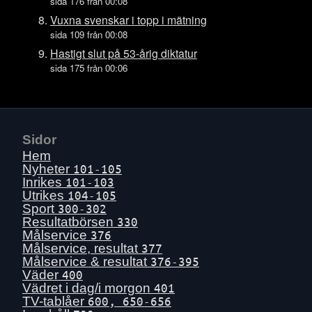
Lör 18 juli
sida 176 från 00:08
Fre 17 juli
Vuxna svenskar i topp i mätning
sida 109 från 00:08
Tors 16 juli
Hastigt slut på 53-årig diktatur
Ons 15 juli
sida 175 från 00:06
Tis 14 juli
Mån 13 juli
Sön 12 juli
Lör 11 juli
Sidor
Hem
Fre 10 juli
Nyheter
101-105
Tors 9 juli
Inrikes
101-103
Ons 8 juli
Utrikes
104-105
Sport
300-302
Tis 7 juli
Resultatbörsen
330
Mån 6 juli
Målservice
376
Målservice, resultat
377
Sön 5 juli
Målservice & resultat
376-395
Lör 4 juli
Väder
400
Vädret i dag/i morgon
401
Fre 3 juli
TV-tablåer
600, 650-656