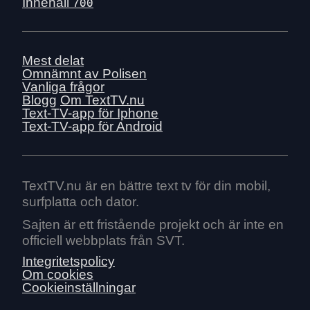
Tors 2 juli
Innehåll
700
Ons 1 juli
Tis 30 juni
Mån 29 juni
Mest delat
Omnämnt av Polisen
Sön 28 juni
Vanliga frågor
Lör 27 juni
Blogg
Om TextTV.nu
Text-TV-app för Iphone
Fre 26 juni
Text-TV-app för Android
Tors 25 juni
Ons 24 juni
Tis 23 juni
TextTV.nu är en bättre text tv för din mobil,
Mån 22 juni
surfplatta och dator.
Sön 21 juni
Sajten är ett fristående projekt och är inte en
Lör 20 juni
officiell webbplats från SVT.
Fre 19 juni
Integritetspolicy
Tors 18 juni
Om cookies
Cookieinställningar
Ons 17 juni