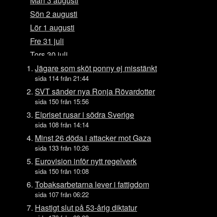
Mån 3 augusti
Sön 2 augusti
Lör 1 augusti
Fre 31 juli
Tors 30 juli
Ons 29 juli
Jägare som sköt ponny ej misstänkt
sida 114 från 21:44
Tis 28 juli
SVT sänder nya Ronja Rövardotter
Mån 27 juli
sida 150 från 15:56
Sön 26 juli
Elpriset rusar i södra Sverige
Lör 25 juli
sida 108 från 14:14
Fre 24 juli
Minst 26 döda i attacker mot Gaza
sida 133 från 10:26
Tors 23 juli
Eurovision inför nytt regelverk
Ons 22 juli
sida 150 från 10:08
Tis 21 juli
Tobaksarbetarna lever i fattigdom
Mån 20 juli
sida 107 från 06:22
Sön 19 juli
Hastigt slut på 53-årig diktatur