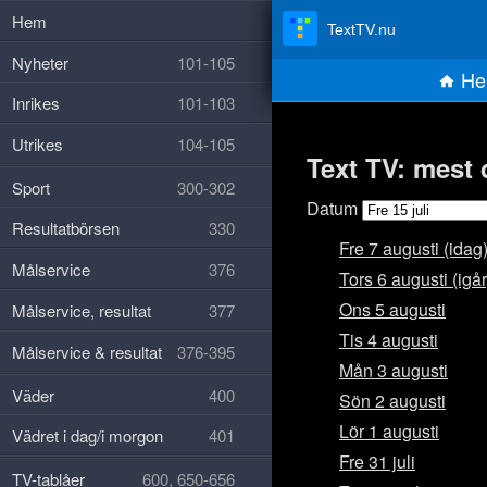
Hem
TextTV.nu
Nyheter
101-105
He
Inrikes
101-103
Utrikes
104-105
Text TV: mest d
Sport
300-302
Datum
Resultatbörsen
330
Fre 7 augusti (idag
Målservice
376
Tors 6 augusti (igår
Ons 5 augusti
Målservice, resultat
377
Tis 4 augusti
Målservice & resultat
376-395
Mån 3 augusti
Väder
400
Sön 2 augusti
Lör 1 augusti
Vädret i dag/i morgon
401
Fre 31 juli
TV-tablåer
600, 650-656