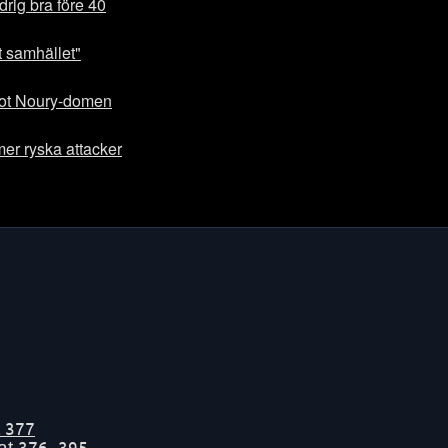
drig bra före 40
ot samhället"
 mot Noury-domen
er ryska attacker
t
377
tat
376-395