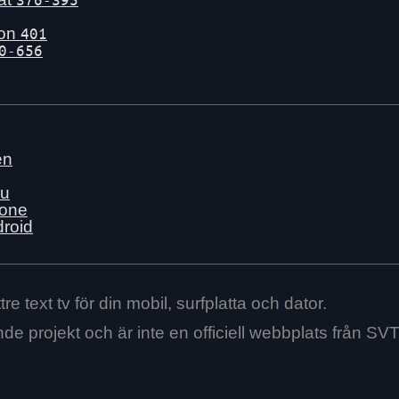
gon
401
0-656
en
nu
hone
droid
re text tv för din mobil, surfplatta och dator.
ende projekt och är inte en officiell webbplats från SVT