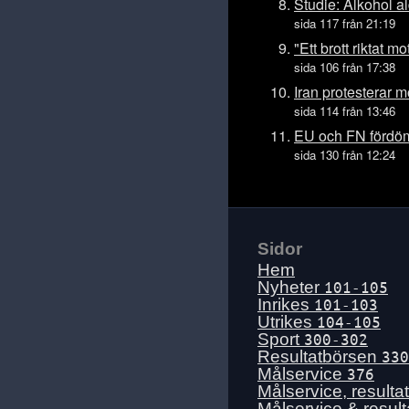
Tis 14 juli
Studie: Alkohol al
sida 117 från 21:19
Mån 13 juli
"Ett brott riktat m
Sön 12 juli
sida 106 från 17:38
Lör 11 juli
Iran protesterar
Fre 10 juli
sida 114 från 13:46
Tors 9 juli
EU och FN fördöm
sida 130 från 12:24
Ons 8 juli
Tis 7 juli
Mån 6 juli
Sön 5 juli
Sidor
Lör 4 juli
Hem
Fre 3 juli
Nyheter
101-105
Inrikes
101-103
Tors 2 juli
Utrikes
104-105
Ons 1 juli
Sport
300-302
Resultatbörsen
330
Tis 30 juni
Målservice
376
Mån 29 juni
Målservice, resulta
Målservice & resul