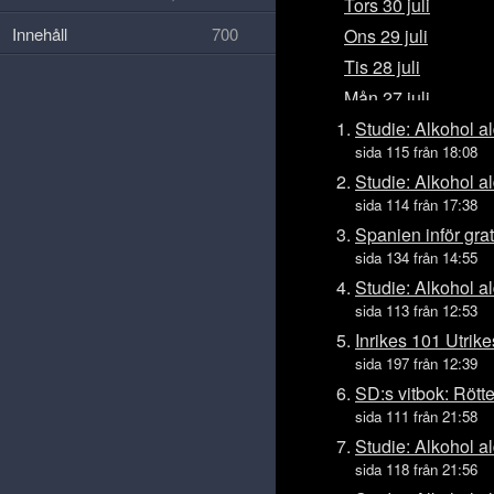
Tors 30 juli
Innehåll
700
Ons 29 juli
Tis 28 juli
Mån 27 juli
Sön 26 juli
Studie: Alkohol al
sida 115 från 18:08
Lör 25 juli
Studie: Alkohol al
Fre 24 juli
sida 114 från 17:38
Tors 23 juli
Spanien inför grat
Ons 22 juli
sida 134 från 14:55
Tis 21 juli
Studie: Alkohol al
sida 113 från 12:53
Mån 20 juli
Inrikes 101 Utrik
Sön 19 juli
sida 197 från 12:39
Lör 18 juli
SD:s vitbok: Rötte
Fre 17 juli
sida 111 från 21:58
Tors 16 juli
Studie: Alkohol al
Ons 15 juli
sida 118 från 21:56