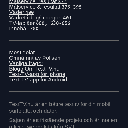
Tis 30 juni
Målservice, resultat
377
Målservice & resultat
376-395
Mån 29 juni
Väder
400
Sön 28 juni
Vädret i dag/i morgon
401
TV-tablåer
600, 650-656
Lör 27 juni
Innehåll
700
Fre 26 juni
Tors 25 juni
Ons 24 juni
Mest delat
Tis 23 juni
Omnämnt av Polisen
Vanliga frågor
Mån 22 juni
Blogg
Om TextTV.nu
Sön 21 juni
Text-TV-app för Iphone
Text-TV-app för Android
Lör 20 juni
Fre 19 juni
Tors 18 juni
Ons 17 juni
TextTV.nu är en bättre text tv för din mobil,
surfplatta och dator.
Tis 16 juni
Mån 15 juni
Sajten är ett fristående projekt och är inte en
officiell webbplats från SVT.