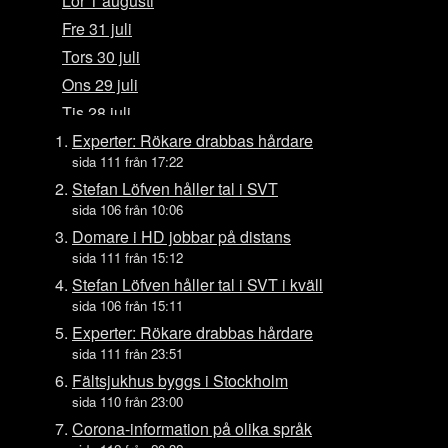
Lör 1 augusti
Fre 31 juli
Tors 30 juli
Ons 29 juli
Tis 28 juli
Mån 27 juli
Experter: Rökare drabbas hårdare
sida 111 från 17:22
Sön 26 juli
Stefan Löfven håller tal i SVT
Lör 25 juli
sida 106 från 10:06
Fre 24 juli
Domare i HD jobbar på distans
Tors 23 juli
sida 111 från 15:12
Ons 22 juli
Stefan Löfven håller tal i SVT i kväll
sida 106 från 15:11
Tis 21 juli
Experter: Rökare drabbas hårdare
Mån 20 juli
sida 111 från 23:51
Sön 19 juli
Fältsjukhus byggs i Stockholm
Lör 18 juli
sida 110 från 23:00
Fre 17 juli
Corona-information på olika språk