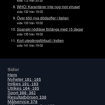
Tors 16 juli
sida 112 från 20:32
Ons 15 juli
WHO: Karantäner inte nog mot viruset
sida 132 från 19:02
Tis 14 juli
Över 650 nya dödsoffer i Italien
Mån 13 juli
sida 133 från 19:02
Sön 12 juli
Spanskt nödläge förlängs med 15 dagar
Lör 11 juli
sida 135 från 19:02
Fre 10 juli
Kort utegångsförbud i Indien
sida 141 från 19:02
Tors 9 juli
Ons 8 juli
Tis 7 juli
Mån 6 juli
Sidor
Sön 5 juli
Hem
Lör 4 juli
Nyheter
101-105
Inrikes
101-103
Fre 3 juli
Utrikes
104-105
Tors 2 juli
Sport
300-302
Resultatbörsen
330
Ons 1 juli
Målservice
376