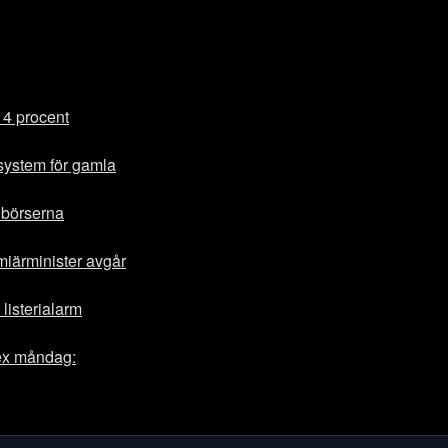
 4 procent
ystem för gamla
 börserna
iärminister avgår
r listerialarm
ex måndag: