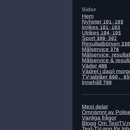
Tis 14 juli
Mån 13 juli
Sidor
Hem
Sön 12 juli
Nyheter
101-105
Lör 11 juli
Inrikes
101-103
Utrikes
104-105
Fre 10 juli
Sport
300-302
Tors 9 juli
Resultatbörsen
330
Målservice
376
Ons 8 juli
Målservice, resulta
Tis 7 juli
Målservice & resul
Väder
400
Mån 6 juli
Vädret i dag/i mor
Sön 5 juli
TV-tablåer
600, 65
Innehåll
Lör 4 juli
700
Fre 3 juli
Tors 2 juli
Mest delat
Ons 1 juli
Omnämnt av Polis
Tis 30 juni
Vanliga frågor
Mån 29 juni
Blogg
Om TextTV.
Text-TV-app för Ip