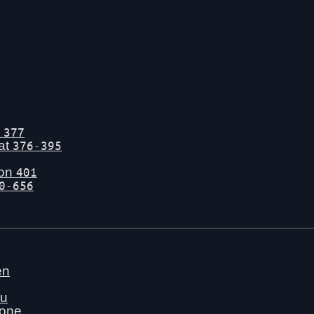
t
377
tat
376-395
gon
401
0-656
en
nu
hone