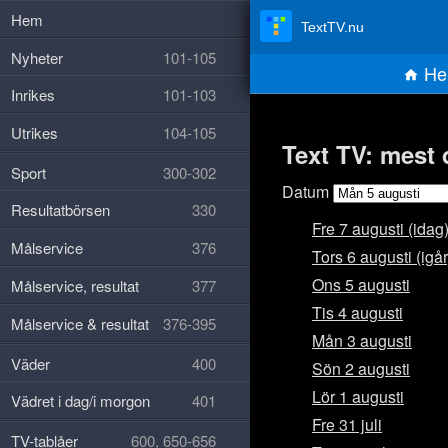
Hem
TextTV.nu
Nyheter
101-105
He
Inrikes
101-103
Utrikes
104-105
Text TV: mest
Sport
300-302
Datum
Resultatbörsen
330
Fre 7 augusti (idag
Målservice
376
Tors 6 augusti (igår
Ons 5 augusti
Målservice, resultat
377
Tis 4 augusti
Målservice & resultat
376-395
Mån 3 augusti
Väder
400
Sön 2 augusti
Lör 1 augusti
Vädret i dag/i morgon
401
Fre 31 juli
TV-tablåer
600, 650-656