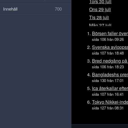
Tors 30 juli
Innehåll
700
Ons 29 juli
Tis 28 juli
Mån 27 juli
Sön 26 juli
Börsen faller över
sida 106 från 09:26
Lör 25 juli
Svenska avloppss
Fre 24 juli
sida 107 från 18:48
Tors 23 juli
Bred nedgång på
Ons 22 juli
sida 106 från 18:23
Tis 21 juli
Bangladeshs prem
sida 130 från 17:01
Mån 20 juli
Ica återkallar efte
Sön 19 juli
sida 107 från 16:41
Lör 18 juli
Tokyo Nikkei-ind
Fre 17 juli
sida 127 från 08:31
Tors 16 juli
Ons 15 juli