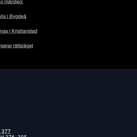
ex måndag:
lis i Bygdeå
as i Kristianstad
serar rättsläget
t
377
tat
376-395