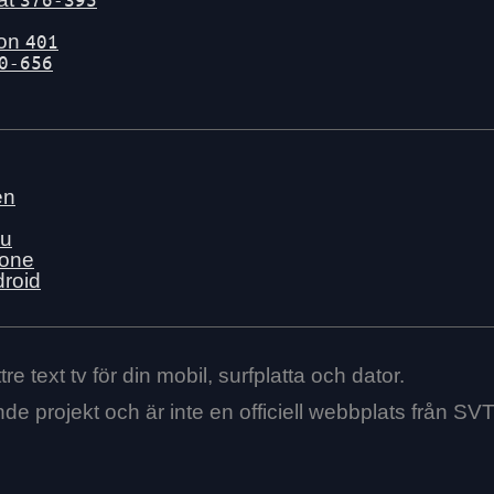
gon
401
0-656
en
nu
hone
droid
re text tv för din mobil, surfplatta och dator.
ende projekt och är inte en officiell webbplats från SVT