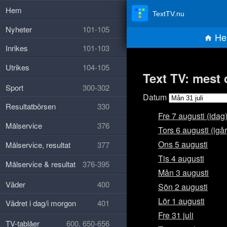
Hem
TextTV.nu
Nyheter
101-105
He
Inrikes
101-103
Utrikes
104-105
Text TV: mest 
Sport
300-302
Datum
Resultatbörsen
330
Fre 7 augusti (idag
Målservice
376
Tors 6 augusti (igår
Ons 5 augusti
Målservice, resultat
377
Tis 4 augusti
Målservice & resultat
376-395
Mån 3 augusti
Väder
400
Sön 2 augusti
Lör 1 augusti
Vädret i dag/i morgon
401
Fre 31 juli
TV-tablåer
600, 650-656