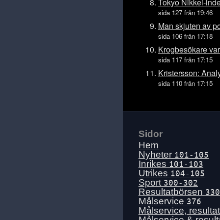
Tis 14 juli
Tokyo Nikkei-ind
sida 127 från 19:46
Mån 13 juli
Man skjuten av po
Sön 12 juli
sida 106 från 17:18
Lör 11 juli
Krogbesökare varn
Fre 10 juli
sida 117 från 17:15
Tors 9 juli
Kristersson: Analy
sida 110 från 17:15
Ons 8 juli
Tis 7 juli
Mån 6 juli
Sön 5 juli
Sidor
Lör 4 juli
Hem
Fre 3 juli
Nyheter
101-105
Inrikes
101-103
Tors 2 juli
Utrikes
104-105
Ons 1 juli
Sport
300-302
Resultatbörsen
330
Tis 30 juni
Målservice
376
Mån 29 juni
Målservice, resulta
Målservice & resul