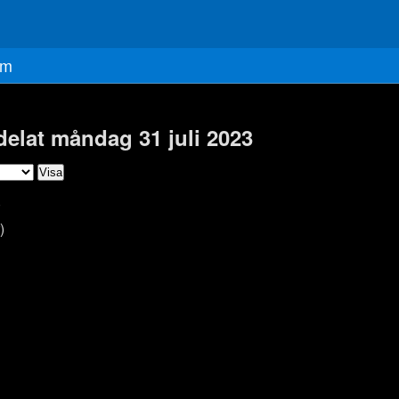
m
delat måndag 31 juli 2023
)
)