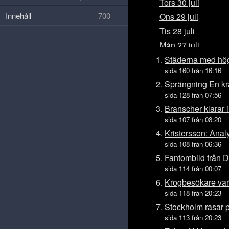
Tors 30 juli
Innehåll
700
Ons 29 juli
Tis 28 juli
Mån 27 juli
Sön 26 juli
Städerna med högs
sida 160 från 16:16
Lör 25 juli
Sprängning En kra
Fre 24 juli
sida 128 från 07:56
Tors 23 juli
Branscher klarar 
Ons 22 juli
sida 107 från 08:20
Tis 21 juli
Kristersson: Analy
sida 108 från 06:36
Mån 20 juli
Fantombild från 
Sön 19 juli
sida 114 från 00:07
Lör 18 juli
Krogbesökare varn
Fre 17 juli
sida 118 från 20:23
Tors 16 juli
Stockholm rasar p
Ons 15 juli
sida 113 från 20:23