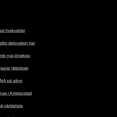
t livskvalitet
ftig detonation har
inte nya lönekrav
serar rättsläget
DNA på gång
as i Kristianstad
å världslista