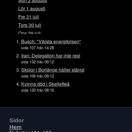
Sön 2 augusti
Lör 1 augusti
Fre 31 juli
Tors 30 juli
Ons 29 juli
Tis 28 juli
Busch: "Värsta energikrisen"
sida 107 från 14:28
Mån 27 juli
Iran: Delegation har inte rest
Sön 26 juli
sida 132 från 09:12
Lör 25 juli
Skolor i Borlänge håller stängt
Fre 24 juli
sida 106 från 09:12
Tors 23 juli
Kvinna död i Skellefteå
sida 120 från 08:16
Ons 22 juli
Tis 21 juli
Mån 20 juli
Sön 19 juli
Sidor
Lör 18 juli
Hem