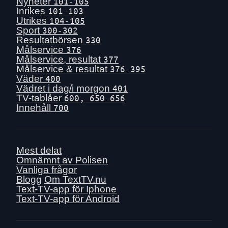
Fre 17 juli
Nyheter
101-105
Inrikes
101-103
Tors 16 juli
Utrikes
104-105
Ons 15 juli
Sport
300-302
Resultatbörsen
330
Tis 14 juli
Målservice
376
Mån 13 juli
Målservice, resultat
377
Målservice & resultat
376-395
Sön 12 juli
Väder
400
Lör 11 juli
Vädret i dag/i morgon
401
TV-tablåer
600, 650-656
Fre 10 juli
Innehåll
700
Tors 9 juli
Ons 8 juli
Tis 7 juli
Mest delat
Mån 6 juli
Omnämnt av Polisen
Vanliga frågor
Sön 5 juli
Blogg
Om TextTV.nu
Lör 4 juli
Text-TV-app för Iphone
Text-TV-app för Android
Fre 3 juli
Tors 2 juli