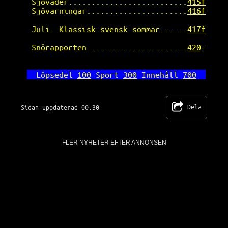
Sjöväder..........................
415f
Sjövarningar......................
416f
Juli: Klassisk svensk sommar......
417f
Snörapporten......................
420
-
Löpsedel 
100
 Sport 
300
 Innehåll 
700
Dela
Sidan uppdaterad 00:30
FLER NYHETER EFTER ANNONSEN