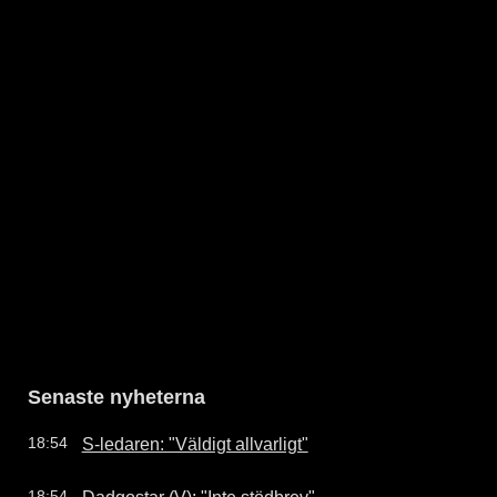
Senaste nyheterna
S-ledaren: "Väldigt allvarligt"
18:54
Dadgostar (V): "Inte stödbrev"
18:54