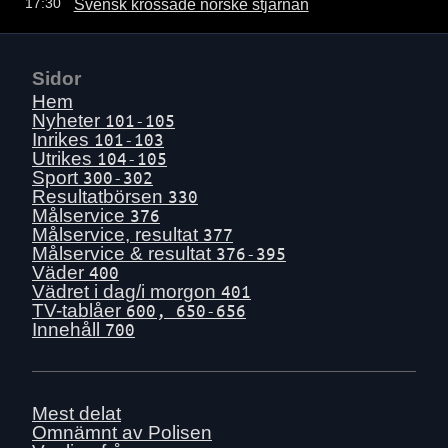
Svensk krossade norske stjärnan
17:30
Sidor
Hem
Nyheter
101-105
Inrikes
101-103
Utrikes
104-105
Sport
300-302
Resultatbörsen
330
Målservice
376
Målservice, resultat
377
Målservice & resultat
376-395
Väder
400
Vädret i dag/i morgon
401
TV-tablåer
600, 650-656
Innehåll
700
Mest delat
Omnämnt av Polisen