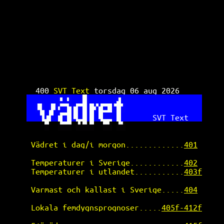
SVT Text TV 400
400 
SVT Text 
torsdag 06 aug 2026     
SVT Text   
Vädret i dag/i morgon.............
401
Temperaturer i Sverige............
402
Temperaturer i utlandet...........
403f
Varmast och kallast i Sverige.....
404
Lokala femdygnsprognoser.....
405f-412f