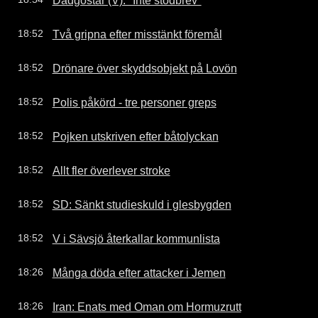
Två gripna efter misstänkt föremål
18:52
Drönare över skyddsobjekt på Lovön
18:52
Polis påkörd - tre personer greps
18:52
Pojken utskriven efter båtolyckan
18:52
Allt fler överlever stroke
18:52
SD: Sänkt studieskuld i glesbygden
18:52
V i Sävsjö återkallar kommunlista
18:52
Många döda efter attacker i Jemen
18:26
Iran: Enats med Oman om Hormuzrutt
18:26