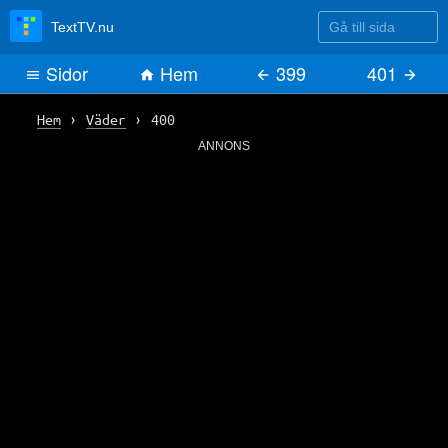
Gå till sida
TextTV.nu
Sidor
Hem
399
401
Hem
›
Väder
›
400
ANNONS