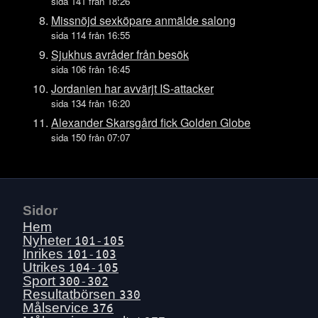
Tors 16 juli
sida 141 från 18:26
Ons 15 juli
Missnöjd sexköpare anmälde salong
sida 114 från 16:55
Tis 14 juli
Sjukhus avråder från besök
Mån 13 juli
sida 106 från 16:45
Sön 12 juli
Jordanien har avvärjt IS-attacker
Lör 11 juli
sida 134 från 16:20
Fre 10 juli
Alexander Skarsgård fick Golden Globe
sida 150 från 07:07
Tors 9 juli
Ons 8 juli
Tis 7 juli
Mån 6 juli
Sidor
Sön 5 juli
Hem
Lör 4 juli
Nyheter
101-105
Inrikes
101-103
Fre 3 juli
Utrikes
104-105
Tors 2 juli
Sport
300-302
Resultatbörsen
330
Ons 1 juli
Målservice
376