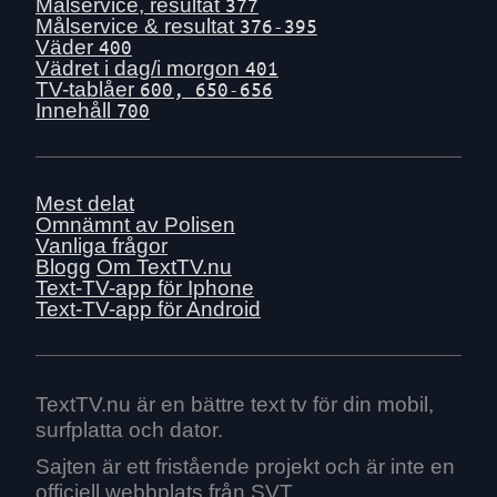
Tis 30 juni
Målservice, resultat
377
Målservice & resultat
376-395
Mån 29 juni
Väder
400
Sön 28 juni
Vädret i dag/i morgon
401
TV-tablåer
600, 650-656
Lör 27 juni
Innehåll
700
Fre 26 juni
Tors 25 juni
Ons 24 juni
Mest delat
Tis 23 juni
Omnämnt av Polisen
Vanliga frågor
Mån 22 juni
Blogg
Om TextTV.nu
Sön 21 juni
Text-TV-app för Iphone
Text-TV-app för Android
Lör 20 juni
Fre 19 juni
Tors 18 juni
Ons 17 juni
TextTV.nu är en bättre text tv för din mobil,
surfplatta och dator.
Tis 16 juni
Mån 15 juni
Sajten är ett fristående projekt och är inte en
officiell webbplats från SVT.