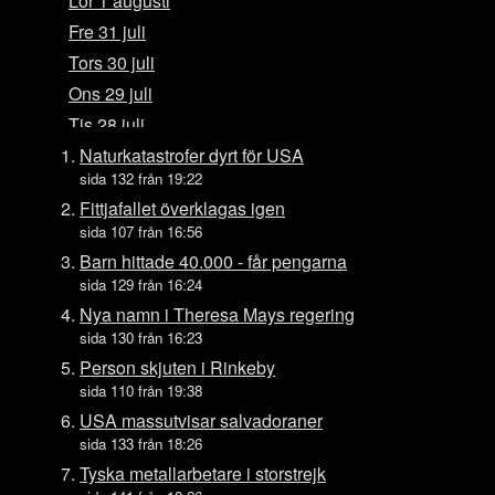
Lör 1 augusti
Fre 31 juli
Tors 30 juli
Ons 29 juli
Tis 28 juli
Mån 27 juli
Naturkatastrofer dyrt för USA
sida 132 från 19:22
Sön 26 juli
Fittjafallet överklagas igen
Lör 25 juli
sida 107 från 16:56
Fre 24 juli
Barn hittade 40.000 - får pengarna
Tors 23 juli
sida 129 från 16:24
Ons 22 juli
Nya namn i Theresa Mays regering
sida 130 från 16:23
Tis 21 juli
Person skjuten i Rinkeby
Mån 20 juli
sida 110 från 19:38
Sön 19 juli
USA massutvisar salvadoraner
Lör 18 juli
sida 133 från 18:26
Fre 17 juli
Tyska metallarbetare i storstrejk