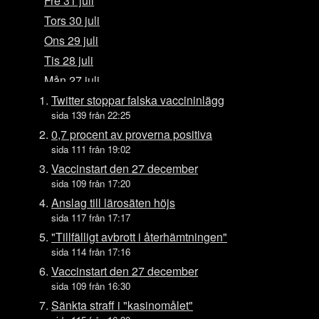
Fre 31 juli
Tors 30 juli
Ons 29 juli
Tis 28 juli
Mån 27 juli
Sön 26 juli
Twitter stoppar falska vaccininlägg
sida 139 från 22:25
Lör 25 juli
0,7 procent av proverna positiva
Fre 24 juli
sida 111 från 19:02
Tors 23 juli
Vaccinstart den 27 december
Ons 22 juli
sida 109 från 17:20
Tis 21 juli
Anslag till lärosäten höjs
sida 117 från 17:17
Mån 20 juli
"Tillfälligt avbrott i återhämtningen"
Sön 19 juli
sida 114 från 17:16
Lör 18 juli
Vaccinstart den 27 december
Fre 17 juli
sida 109 från 16:30
Tors 16 juli
Sänkta straff i "kasinomålet"