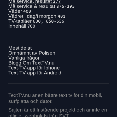
Mån 29 juni
Målservice, resultat
377
Målservice & resultat
376-395
Sön 28 juni
Väder
400
Lör 27 juni
Vädret i dag/i morgon
401
TV-tablåer
600, 650-656
Fre 26 juni
Innehåll
700
Tors 25 juni
Ons 24 juni
Tis 23 juni
Mest delat
Mån 22 juni
Omnämnt av Polisen
Vanliga frågor
Sön 21 juni
Blogg
Om TextTV.nu
Lör 20 juni
Text-TV-app för Iphone
Text-TV-app för Android
Fre 19 juni
Tors 18 juni
Ons 17 juni
Tis 16 juni
TextTV.nu är en bättre text tv för din mobil,
surfplatta och dator.
Mån 15 juni
Sön 14 juni
Sajten är ett fristående projekt och är inte en
officiell webbplats från SVT.