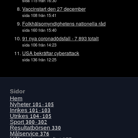
Ons 15 juli
sida 115 från 16:30
Tis 14 juli
Vaccinstart den 27 december
sida 108 från 15:41
Mån 13 juli
Folkhälsomyndighetens nationella råd
Sön 12 juli
sida 160 från 15:40
Lör 11 juli
91 nya coronadödsfall - 7 893 totalt
Fre 10 juli
sida 106 från 14:23
Tors 9 juli
USA bekräftar cyberattack
sida 136 från 12:25
Ons 8 juli
Tis 7 juli
Mån 6 juli
Sön 5 juli
Sidor
Lör 4 juli
Hem
Fre 3 juli
Nyheter
101-105
Inrikes
101-103
Tors 2 juli
Utrikes
104-105
Ons 1 juli
Sport
300-302
Resultatbörsen
330
Tis 30 juni
Målservice
376