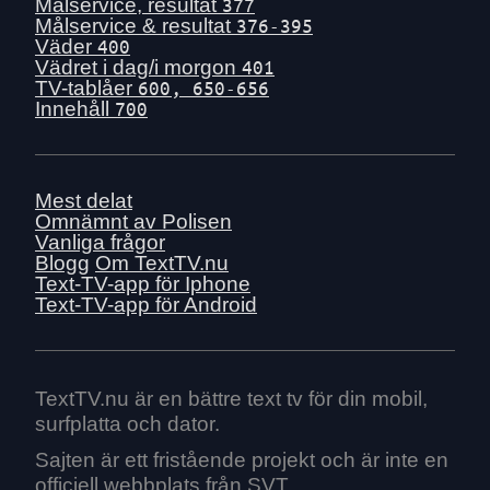
Mån 29 juni
Målservice, resultat
377
Målservice & resultat
376-395
Sön 28 juni
Väder
400
Lör 27 juni
Vädret i dag/i morgon
401
TV-tablåer
600, 650-656
Fre 26 juni
Innehåll
700
Tors 25 juni
Ons 24 juni
Tis 23 juni
Mest delat
Mån 22 juni
Omnämnt av Polisen
Vanliga frågor
Sön 21 juni
Blogg
Om TextTV.nu
Lör 20 juni
Text-TV-app för Iphone
Text-TV-app för Android
Fre 19 juni
Tors 18 juni
Ons 17 juni
Tis 16 juni
TextTV.nu är en bättre text tv för din mobil,
surfplatta och dator.
Mån 15 juni
Sön 14 juni
Sajten är ett fristående projekt och är inte en
officiell webbplats från SVT.