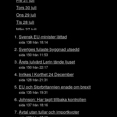
Fre 31 juli
Tors 30 juli
Ons 29 juli
Tis 28 juli
Mån 27 juli
Sön 26 juli
Svensk EU-minister lättad
sida 138 från 18:14
Lör 25 juli
Sveriges fulaste byggnad utsedd
Fre 24 juli
sida 150 från 11:53
Tors 23 juli
Årets julvärd Lerin tände ljuset
Ons 22 juli
sida 150 från 22:17
Tis 21 juli
Inrikes I Korthet 24 December
sida 128 från 21:31
Mån 20 juli
EU och Storbritannien enade om brexit
Sön 19 juli
sida 135 från 19:31
Lör 18 juli
Johnson: Har tagit tillbaka kontrollen
Fre 17 juli
sida 137 från 18:16
Tors 16 juli
Avtal utan tullar och importkvoter