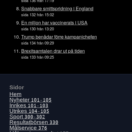
Ons 15 juli
sida 136 från 17:19
Tis 14 juli
Snabbare smittspridning i England
sida 132 från 15:02
Mån 13 juli
En miljon har vaccinerats i USA
Sön 12 juli
sida 130 från 13:20
Lör 11 juli
Trump benådar förre kampanjchefen
Fre 10 juli
sida 134 från 09:29
Tors 9 juli
Brexitsamtalen drar ut på tiden
sida 133 från 09:25
Ons 8 juli
Tis 7 juli
Mån 6 juli
Sön 5 juli
Sidor
Lör 4 juli
Hem
Fre 3 juli
Nyheter
101-105
Inrikes
101-103
Tors 2 juli
Utrikes
104-105
Ons 1 juli
Sport
300-302
Resultatbörsen
330
Tis 30 juni
Målservice
376