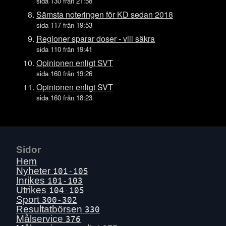
Ons 15 juli
sida 130 från 21:58
Tis 14 juli
Sämsta noteringen för KD sedan 2018
sida 117 från 19:53
Mån 13 juli
Regioner sparar doser - vill säkra
Sön 12 juli
sida 110 från 19:41
Lör 11 juli
Opinionen enligt SVT
Fre 10 juli
sida 160 från 19:26
Tors 9 juli
Opinionen enligt SVT
sida 160 från 18:23
Ons 8 juli
Tis 7 juli
Mån 6 juli
Sön 5 juli
Sidor
Lör 4 juli
Hem
Fre 3 juli
Nyheter
101-105
Inrikes
101-103
Tors 2 juli
Utrikes
104-105
Ons 1 juli
Sport
300-302
Resultatbörsen
330
Tis 30 juni
Målservice
376