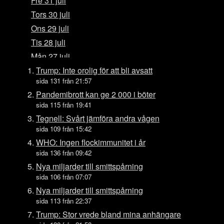
Fre 31 juli
Tors 30 juli
Ons 29 juli
Tis 28 juli
Mån 27 juli
Sön 26 juli
Trump: Inte orolig för att bli avsatt
sida 131 från 21:57
Lör 25 juli
Pandemibrott kan ge 2 000 i böter
Fre 24 juli
sida 115 från 19:41
Tors 23 juli
Tegnell: Svårt jämföra andra vågen
Ons 22 juli
sida 109 från 15:42
Tis 21 juli
WHO: Ingen flockimmunitet i år
sida 136 från 09:42
Mån 20 juli
Nya miljarder till smittspårning
Sön 19 juli
sida 106 från 07:07
Lör 18 juli
Nya miljarder till smittspårning
Fre 17 juli
sida 113 från 22:37
Tors 16 juli
Trump: Stor vrede bland mina anhängare