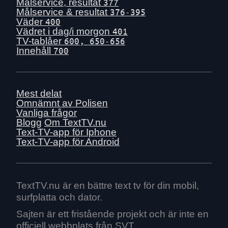
Mån 29 juni
Målservice, resultat
377
Målservice & resultat
376-395
Sön 28 juni
Väder
400
Lör 27 juni
Vädret i dag/i morgon
401
TV-tablåer
600, 650-656
Fre 26 juni
Innehåll
700
Tors 25 juni
Ons 24 juni
Tis 23 juni
Mest delat
Mån 22 juni
Omnämnt av Polisen
Vanliga frågor
Sön 21 juni
Blogg
Om TextTV.nu
Lör 20 juni
Text-TV-app för Iphone
Text-TV-app för Android
Fre 19 juni
Tors 18 juni
Ons 17 juni
Tis 16 juni
TextTV.nu är en bättre text tv för din mobil,
surfplatta och dator.
Mån 15 juni
Sön 14 juni
Sajten är ett fristående projekt och är inte en
officiell webbplats från SVT.