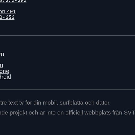
gon
401
0-656
en
nu
hone
droid
re text tv för din mobil, surfplatta och dator.
ende projekt och är inte en officiell webbplats från SVT