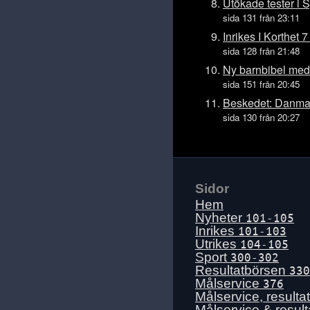
Tis 14 juli
Utökade tester i 
sida 131 från 23:11
Mån 13 juli
Inrikes I Korthet
Sön 12 juli
sida 128 från 21:48
Lör 11 juli
Ny barnbibel med
Fre 10 juli
sida 151 från 20:45
Tors 9 juli
Beskedet: Danmar
sida 130 från 20:27
Ons 8 juli
Tis 7 juli
Mån 6 juli
Sön 5 juli
Sidor
Lör 4 juli
Hem
Fre 3 juli
Nyheter
101-105
Inrikes
101-103
Tors 2 juli
Utrikes
104-105
Ons 1 juli
Sport
300-302
Resultatbörsen
330
Tis 30 juni
Målservice
376
Mån 29 juni
Målservice, resulta
Målservice & resul