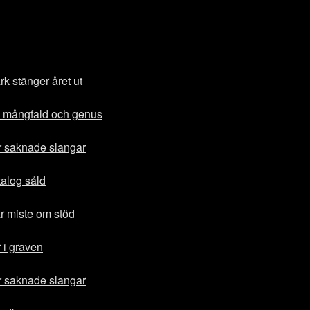
k stänger året ut
 mångfald och genus
r saknade slangar
talog såld
r miste om stöd
 i graven
r saknade slangar