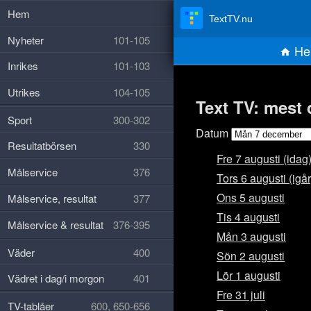
Hem
TextTV.nu
Nyheter
101-105
He
Inrikes
101-103
Utrikes
104-105
Text TV: mest
Sport
300-302
Datum
Resultatbörsen
330
Fre 7 augusti (idag
Målservice
376
Tors 6 augusti (igår
Ons 5 augusti
Målservice, resultat
377
Tis 4 augusti
Målservice & resultat
376-395
Mån 3 augusti
Väder
400
Sön 2 augusti
Lör 1 augusti
Vädret i dag/i morgon
401
Fre 31 juli
TV-tablåer
600, 650-656