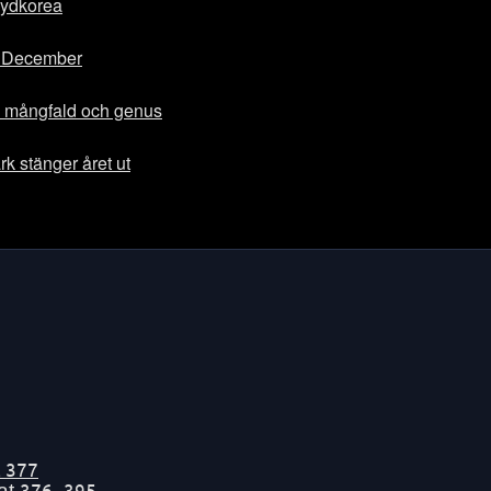
Sydkorea
 7 December
 mångfald och genus
k stänger året ut
t
377
tat
376-395