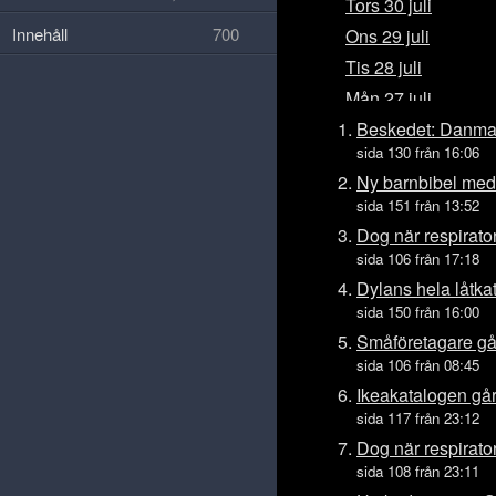
Tors 30 juli
Innehåll
700
Ons 29 juli
Tis 28 juli
Mån 27 juli
Sön 26 juli
Beskedet: Danmar
sida 130 från 16:06
Lör 25 juli
Ny barnbibel med
Fre 24 juli
sida 151 från 13:52
Tors 23 juli
Dog när respirato
Ons 22 juli
sida 106 från 17:18
Tis 21 juli
Dylans hela låtka
sida 150 från 16:00
Mån 20 juli
Småföretagare gå
Sön 19 juli
sida 106 från 08:45
Lör 18 juli
Ikeakatalogen går
Fre 17 juli
sida 117 från 23:12
Tors 16 juli
Dog när respirato
Ons 15 juli
sida 108 från 23:11