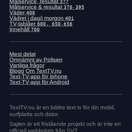
Mån 29 juni
Målservice, resultat
377
Målservice & resultat
376-395
Sön 28 juni
Väder
400
Lör 27 juni
Vädret i dag/i morgon
401
TV-tablåer
600, 650-656
Fre 26 juni
Innehåll
700
Tors 25 juni
Ons 24 juni
Tis 23 juni
Mest delat
Mån 22 juni
Omnämnt av Polisen
Vanliga frågor
Sön 21 juni
Blogg
Om TextTV.nu
Lör 20 juni
Text-TV-app för Iphone
Text-TV-app för Android
Fre 19 juni
Tors 18 juni
Ons 17 juni
Tis 16 juni
TextTV.nu är en bättre text tv för din mobil,
surfplatta och dator.
Mån 15 juni
Sön 14 juni
Sajten är ett fristående projekt och är inte en
officiell webbplats från SVT.