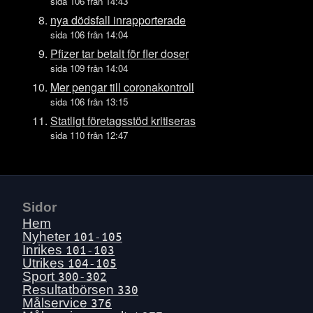
Ons 15 juli
sida 106 från 14:43
Tis 14 juli
nya dödsfall inrapporterade
sida 106 från 14:04
Mån 13 juli
Pfizer tar betalt för fler doser
Sön 12 juli
sida 109 från 14:04
Lör 11 juli
Mer pengar till coronakontroll
Fre 10 juli
sida 106 från 13:15
Tors 9 juli
Statligt företagsstöd kritiseras
sida 110 från 12:47
Ons 8 juli
Tis 7 juli
Mån 6 juli
Sön 5 juli
Sidor
Lör 4 juli
Hem
Fre 3 juli
Nyheter
101-105
Inrikes
101-103
Tors 2 juli
Utrikes
104-105
Ons 1 juli
Sport
300-302
Resultatbörsen
330
Tis 30 juni
Målservice
376