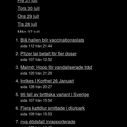
Fre 31 juli
Tors 30 juli
Ons 29 juli
Tis 28 juli
Mån 27 juli
Sön 26 juli
Blå hallen blir vaccinationsplats
sida 112 från 21:44
Lör 25 juli
Pfizer tar betalt för fler doser
Fre 24 juli
sida 107 från 12:52
Tors 23 juli
Malmö: Hopp för vandaliserade träd
Ons 22 juli
sida 120 från 21:29
Tis 21 juli
Inrikes I Korthet 26 Januari
sida 128 från 20:27
Mån 20 juli
95 fall av brittiska variant i Sverige
Sön 19 juli
sida 107 från 15:54
Lör 18 juli
Flera kattdjur smittade i djurpark
Fre 17 juli
sida 109 från 15:53
Tors 16 juli
nya dödsfall inrapporterade