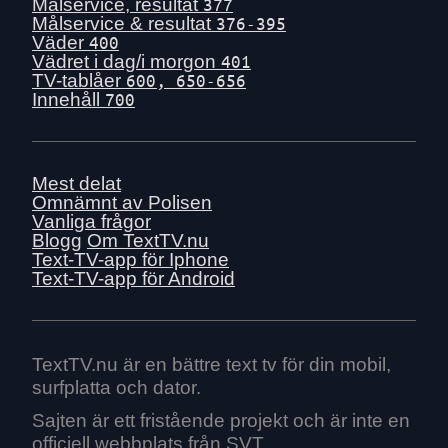
Tis 30 juni
Målservice, resultat
377
Målservice & resultat
376-395
Mån 29 juni
Väder
400
Sön 28 juni
Vädret i dag/i morgon
401
TV-tablåer
600, 650-656
Lör 27 juni
Innehåll
700
Fre 26 juni
Tors 25 juni
Ons 24 juni
Mest delat
Tis 23 juni
Omnämnt av Polisen
Vanliga frågor
Mån 22 juni
Blogg
Om TextTV.nu
Sön 21 juni
Text-TV-app för Iphone
Text-TV-app för Android
Lör 20 juni
Fre 19 juni
Tors 18 juni
Ons 17 juni
TextTV.nu är en bättre text tv för din mobil,
surfplatta och dator.
Tis 16 juni
Mån 15 juni
Sajten är ett fristående projekt och är inte en
officiell webbplats från SVT.