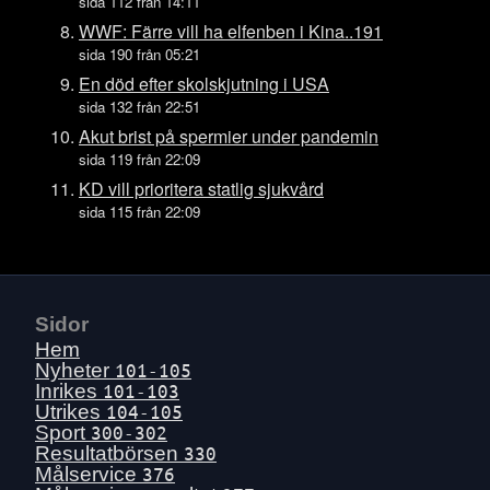
Tors 16 juli
sida 112 från 14:11
Ons 15 juli
WWF: Färre vill ha elfenben i Kina..191
sida 190 från 05:21
Tis 14 juli
En död efter skolskjutning i USA
Mån 13 juli
sida 132 från 22:51
Sön 12 juli
Akut brist på spermier under pandemin
Lör 11 juli
sida 119 från 22:09
Fre 10 juli
KD vill prioritera statlig sjukvård
sida 115 från 22:09
Tors 9 juli
Ons 8 juli
Tis 7 juli
Mån 6 juli
Sidor
Sön 5 juli
Hem
Lör 4 juli
Nyheter
101-105
Inrikes
101-103
Fre 3 juli
Utrikes
104-105
Tors 2 juli
Sport
300-302
Resultatbörsen
330
Ons 1 juli
Målservice
376