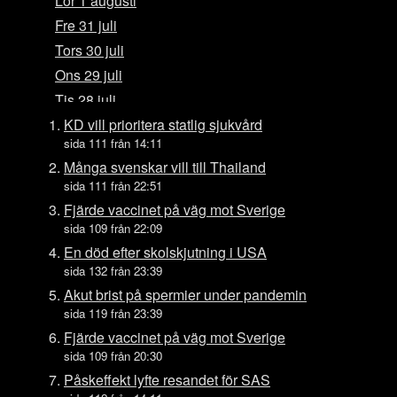
Lör 1 augusti
Fre 31 juli
Tors 30 juli
Ons 29 juli
Tis 28 juli
Mån 27 juli
KD vill prioritera statlig sjukvård
sida 111 från 14:11
Sön 26 juli
Många svenskar vill till Thailand
Lör 25 juli
sida 111 från 22:51
Fre 24 juli
Fjärde vaccinet på väg mot Sverige
Tors 23 juli
sida 109 från 22:09
Ons 22 juli
En död efter skolskjutning i USA
sida 132 från 23:39
Tis 21 juli
Akut brist på spermier under pandemin
Mån 20 juli
sida 119 från 23:39
Sön 19 juli
Fjärde vaccinet på väg mot Sverige
Lör 18 juli
sida 109 från 20:30
Fre 17 juli
Påskeffekt lyfte resandet för SAS