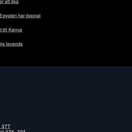
er att öka
Egypten har öppnat
 till Kenya
dra levande
t
377
tat
376-395