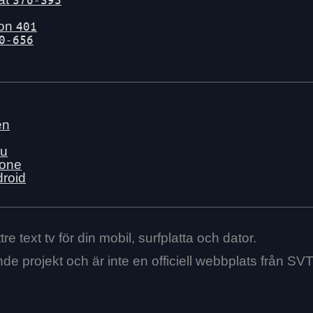
gon
401
0-656
en
nu
hone
droid
re text tv för din mobil, surfplatta och dator.
ende projekt och är inte en officiell webbplats från SVT