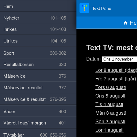
Hem
TextTV.nu
Nyheter
101-105
He
Inrikes
101-103
Utrikes
104-105
Text TV: mest
Sport
300-302
Datum
Resultatbörsen
330
Lör 8 augusti (idag
Målservice
376
Fre 7 augusti (igår)
Tors 6 augusti
Målservice, resultat
377
Ons 5 augusti
Målservice & resultat
376-395
Tis 4 augusti
Väder
400
Mån 3 augusti
Sön 2 augusti
Vädret i dag/i morgon
401
Lör 1 augusti
TV-tablåer
600, 650-656