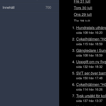
Fre 31 juli
Innehåll
700
Tors 30 juli
Ons 29 juli
Tis 28 juli
Mån 27 juli
Hundratals uthän
sida 108 från 16:20
Sön 26 juli
Cykelhjälmen "Hö
Lör 25 juli
sida 115 från 18:59
Fre 24 juli
Gängledare i Sund
Tors 23 juli
sida 108 från 18:59
Ons 22 juli
Uppgift om ny fly
sida 132 från 18:32
Tis 21 juli
SVT ser över barn
Mån 20 juli
sida 150 från 17:48
Sön 19 juli
Cykelhjälmen "Hö
Lör 18 juli
sida 114 från 16:26
Fre 17 juli
Tysk ursäkt för kol
Tors 16 juli
sida 137 från 13:37