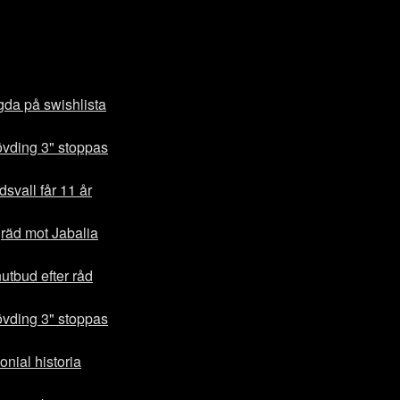
gda på swishlista
vding 3" stoppas
svall får 11 år
gräd mot Jabalia
utbud efter råd
vding 3" stoppas
onial historia