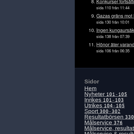
Ons 15 juli
Konkurser fortsätt
sida 110 från 11:44
Tis 14 juli
Gazas gräns mot 
Mån 13 juli
sida 130 från 10:01
Sön 12 juli
Ingen kungaursäkt
Lör 11 juli
sida 138 från 07:39
Fre 10 juli
Hönor äter varan
sida 106 från 06:35
Tors 9 juli
Ons 8 juli
Tis 7 juli
Mån 6 juli
Sidor
Sön 5 juli
Hem
Lör 4 juli
Nyheter
101-105
Inrikes
101-103
Fre 3 juli
Utrikes
104-105
Tors 2 juli
Sport
300-302
Resultatbörsen
330
Ons 1 juli
Målservice
376
Tis 30 juni
Målservice, resulta
Målservice & resul