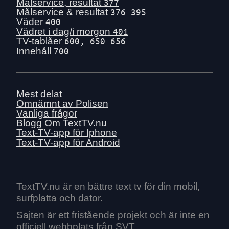
Ons 1 juli
Målservice, resultat
377
Målservice & resultat
376-395
Tis 30 juni
Väder
400
Mån 29 juni
Vädret i dag/i morgon
401
TV-tablåer
600, 650-656
Sön 28 juni
Innehåll
700
Lör 27 juni
Fre 26 juni
Tors 25 juni
Mest delat
Ons 24 juni
Omnämnt av Polisen
Vanliga frågor
Tis 23 juni
Blogg
Om TextTV.nu
Mån 22 juni
Text-TV-app för Iphone
Text-TV-app för Android
Sön 21 juni
Lör 20 juni
Fre 19 juni
Tors 18 juni
TextTV.nu är en bättre text tv för din mobil,
surfplatta och dator.
Ons 17 juni
Tis 16 juni
Sajten är ett fristående projekt och är inte en
officiell webbplats från SVT.