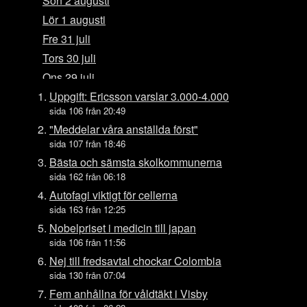
Sön 2 augusti
Lör 1 augusti
Fre 31 juli
Tors 30 juli
Ons 29 juli
Tis 28 juli
Uppgift: Ericsson varslar 3.000-4.000
sida 106 från 20:49
Mån 27 juli
"Meddelar våra anställda först"
Sön 26 juli
sida 107 från 18:46
Lör 25 juli
Bästa och sämsta skolkommunerna
Fre 24 juli
sida 162 från 06:18
Tors 23 juli
Autofagi viktigt för cellerna
sida 163 från 12:25
Ons 22 juli
Nobelpriset i medicin till japan
Tis 21 juli
sida 106 från 11:56
Mån 20 juli
Nej till fredsavtal chockar Colombia
Sön 19 juli
sida 130 från 07:04
Lör 18 juli
Fem anhållna för våldtäkt i Visby