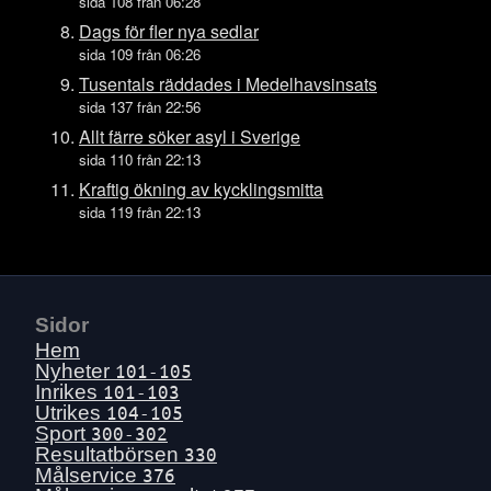
Fre 17 juli
sida 108 från 06:28
Tors 16 juli
Dags för fler nya sedlar
sida 109 från 06:26
Ons 15 juli
Tusentals räddades i Medelhavsinsats
Tis 14 juli
sida 137 från 22:56
Mån 13 juli
Allt färre söker asyl i Sverige
Sön 12 juli
sida 110 från 22:13
Lör 11 juli
Kraftig ökning av kycklingsmitta
sida 119 från 22:13
Fre 10 juli
Tors 9 juli
Ons 8 juli
Tis 7 juli
Sidor
Mån 6 juli
Hem
Sön 5 juli
Nyheter
101-105
Inrikes
101-103
Lör 4 juli
Utrikes
104-105
Fre 3 juli
Sport
300-302
Resultatbörsen
330
Tors 2 juli
Målservice
376