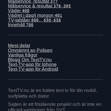
Tis 30 juni
Målservice, resultat
377
Målservice & resultat
376-395
Mån 29 juni
Väder
400
Sön 28 juni
Vädret i dag/i morgon
401
TV-tablåer
600, 650-656
Lör 27 juni
Innehåll
700
Fre 26 juni
Tors 25 juni
Ons 24 juni
Mest delat
Tis 23 juni
Omnämnt av Polisen
Vanliga frågor
Mån 22 juni
Blogg
Om TextTV.nu
Sön 21 juni
Text-TV-app för Iphone
Text-TV-app för Android
Lör 20 juni
Fre 19 juni
Tors 18 juni
Ons 17 juni
TextTV.nu är en bättre text tv för din mobil,
surfplatta och dator.
Tis 16 juni
Mån 15 juni
Sajten är ett fristående projekt och är inte en
officiell webbplats från SVT.