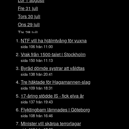
Lör 1 augusti
Fre 31 juli
Tors 30 juli
Ons 29 juli
Tis 28 juli
Mån 27 juli
NTF vill ha hjälmtvång för vuxna
sida 106 från 11:00
Sön 26 juli
Vrak från 1500-talet i Stockholm
Lör 25 juli
sida 150 från 11:13
Fre 24 juli
Byråd dömde systrar att våldtas
Tors 23 juli
sida 138 från 20:41
Ons 22 juli
Tre häktade för Hagamannen-slag
sida 109 från 18:31
Tis 21 juli
17-åring stödde IS - fick elva år
Mån 20 juli
sida 137 från 19:43
Sön 19 juli
Flyktingbarn lämnades i Göteborg
Lör 18 juli
sida 108 från 16:46
Fre 17 juli
Minister vill skärpa terrorlagar