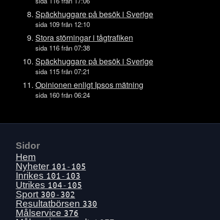
Tors 16 juli
sida 116 från 17:06
Ons 15 juli
Späckhuggare på besök i Sverige
sida 109 från 12:10
Tis 14 juli
Stora störningar i tågtrafiken
Mån 13 juli
sida 116 från 07:38
Sön 12 juli
Späckhuggare på besök i Sverige
Lör 11 juli
sida 115 från 07:21
Fre 10 juli
Opinionen enligt Ipsos mätning
sida 160 från 06:24
Tors 9 juli
Ons 8 juli
Tis 7 juli
Mån 6 juli
Sidor
Sön 5 juli
Hem
Lör 4 juli
Nyheter
101-105
Inrikes
101-103
Fre 3 juli
Utrikes
104-105
Tors 2 juli
Sport
300-302
Resultatbörsen
330
Ons 1 juli
Målservice
376