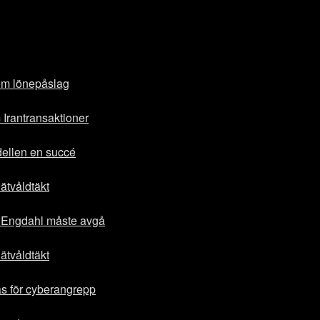
 om lönepåslag
Irantransaktioner
ellen en succé
ätvåldtäkt
 Engdahl måste avgå
ätvåldtäkt
s för cyberangrepp