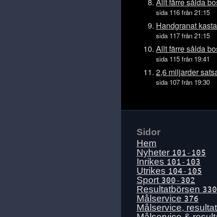
Ons 15 juli
Allt färre sålda b
sida 116 från 21:15
Tis 14 juli
Handgranat kastade
Mån 13 juli
sida 117 från 21:15
Sön 12 juli
Allt färre sålda b
Lör 11 juli
sida 115 från 19:41
Fre 10 juli
2,6 miljarder sat
sida 107 från 19:30
Tors 9 juli
Ons 8 juli
Tis 7 juli
Mån 6 juli
Sidor
Sön 5 juli
Hem
Lör 4 juli
Nyheter
101-105
Inrikes
101-103
Fre 3 juli
Utrikes
104-105
Tors 2 juli
Sport
300-302
Resultatbörsen
330
Ons 1 juli
Målservice
376
Tis 30 juni
Målservice, resulta
Målservice & resul