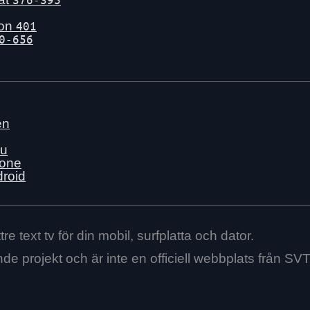
gon
401
0-656
en
nu
hone
droid
re text tv för din mobil, surfplatta och dator.
ende projekt och är inte en officiell webbplats från SVT