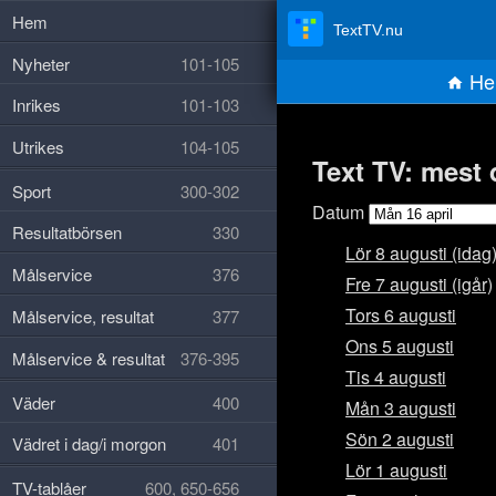
Hem
TextTV.nu
Nyheter
101-105
He
Inrikes
101-103
Utrikes
104-105
Text TV: mest 
Sport
300-302
Datum
Resultatbörsen
330
Lör 8 augusti (idag
Målservice
376
Fre 7 augusti (igår)
Tors 6 augusti
Målservice, resultat
377
Ons 5 augusti
Målservice & resultat
376-395
Tis 4 augusti
Väder
400
Mån 3 augusti
Sön 2 augusti
Vädret i dag/i morgon
401
Lör 1 augusti
TV-tablåer
600, 650-656