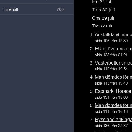
Fre 31 juli
Innehåll
700
Tors 30 juli
Ons 29 juli
Tis 28 juli
Mån 27 juli
Anställda vittnar
sida 106 från 19:30
Sön 26 juli
EU ej överens om 
Lör 25 juli
sida 133 från 21:21
Fre 24 juli
Västerbottensmod
Tors 23 juli
sida 112 från 19:54
Ons 22 juli
Man dömdes för n
sida 113 från 19:40
Tis 21 juli
Espmark: Horace
Mån 20 juli
sida 151 från 18:00
Sön 19 juli
Man dömdes för n
Lör 18 juli
sida 111 från 16:16
Fre 17 juli
Ryssland anklaga
Tors 16 juli
sida 136 från 22:37