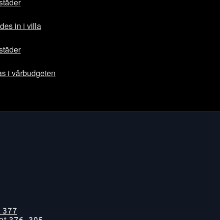
ostäder
s in i villa
ostäder
sas i vårbudgeten
t
377
tat
376-395