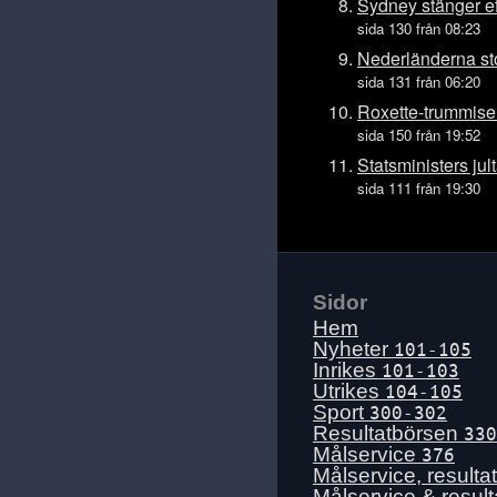
Tis 14 juli
Sydney stänger eft
sida 130 från 08:23
Mån 13 juli
Nederländerna stop
Sön 12 juli
sida 131 från 06:20
Lör 11 juli
Roxette-trummisen
Fre 10 juli
sida 150 från 19:52
Tors 9 juli
Statsministers jult
sida 111 från 19:30
Ons 8 juli
Tis 7 juli
Mån 6 juli
Sön 5 juli
Sidor
Lör 4 juli
Hem
Fre 3 juli
Nyheter
101-105
Inrikes
101-103
Tors 2 juli
Utrikes
104-105
Ons 1 juli
Sport
300-302
Resultatbörsen
330
Tis 30 juni
Målservice
376
Mån 29 juni
Målservice, resulta
Målservice & resul