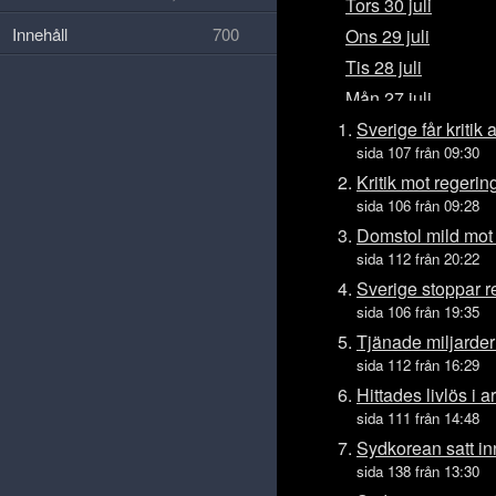
Tors 30 juli
Innehåll
700
Ons 29 juli
Tis 28 juli
Mån 27 juli
Sön 26 juli
Sverige får kritik
sida 107 från 09:30
Lör 25 juli
Kritik mot regerin
Fre 24 juli
sida 106 från 09:28
Tors 23 juli
Domstol mild mot r
Ons 22 juli
sida 112 från 20:22
Tis 21 juli
Sverige stoppar r
sida 106 från 19:35
Mån 20 juli
Tjänade miljarde
Sön 19 juli
sida 112 från 16:29
Lör 18 juli
Hittades livlös i a
Fre 17 juli
sida 111 från 14:48
Tors 16 juli
Sydkorean satt inn
Ons 15 juli
sida 138 från 13:30