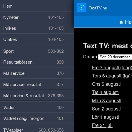
Hem
TextTV.nu
Nyheter
101-105
He
Inrikes
101-103
Utrikes
104-105
Text TV: mest
Sport
300-302
Datum
Resultatbörsen
330
Fre 7 augusti (idag
Målservice
376
Tors 6 augusti (igår
Ons 5 augusti
Målservice, resultat
377
Tis 4 augusti
Målservice & resultat
376-395
Mån 3 augusti
Väder
400
Sön 2 augusti
Lör 1 augusti
Vädret i dag/i morgon
401
Fre 31 juli
TV-tablåer
600, 650-656