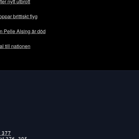
er nytt utbrott
par brittiskt flyg
 Pelle Alsing är död
al till nationen
t
377
tat
376-395