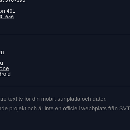
gon
401
0-656
en
nu
hone
droid
re text tv för din mobil, surfplatta och dator.
ende projekt och är inte en officiell webbplats från SVT