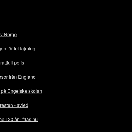
 av Norge
gen för fel tajming
attfull polis
esor från England
r på Engelska skolan
rresten - avled
e i 20 år - frias nu