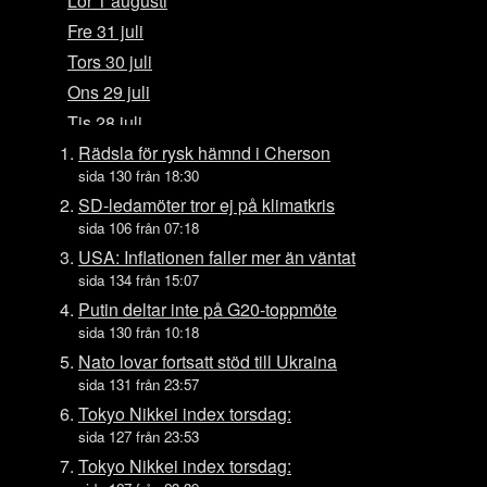
Lör 1 augusti
Fre 31 juli
Tors 30 juli
Ons 29 juli
Tis 28 juli
Mån 27 juli
Rädsla för rysk hämnd i Cherson
sida 130 från 18:30
Sön 26 juli
SD-ledamöter tror ej på klimatkris
Lör 25 juli
sida 106 från 07:18
Fre 24 juli
USA: Inflationen faller mer än väntat
Tors 23 juli
sida 134 från 15:07
Ons 22 juli
Putin deltar inte på G20-toppmöte
sida 130 från 10:18
Tis 21 juli
Nato lovar fortsatt stöd till Ukraina
Mån 20 juli
sida 131 från 23:57
Sön 19 juli
Tokyo Nikkei index torsdag:
Lör 18 juli
sida 127 från 23:53
Fre 17 juli
Tokyo Nikkei index torsdag: