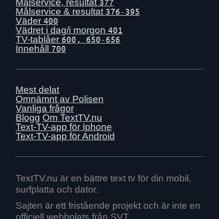
Tis 30 juni
Målservice, resultat
377
Målservice & resultat
376-395
Mån 29 juni
Väder
400
Sön 28 juni
Vädret i dag/i morgon
401
TV-tablåer
600, 650-656
Lör 27 juni
Innehåll
700
Fre 26 juni
Tors 25 juni
Ons 24 juni
Mest delat
Tis 23 juni
Omnämnt av Polisen
Vanliga frågor
Mån 22 juni
Blogg
Om TextTV.nu
Sön 21 juni
Text-TV-app för Iphone
Text-TV-app för Android
Lör 20 juni
Fre 19 juni
Tors 18 juni
Ons 17 juni
TextTV.nu är en bättre text tv för din mobil,
surfplatta och dator.
Tis 16 juni
Mån 15 juni
Sajten är ett fristående projekt och är inte en
officiell webbplats från SVT.