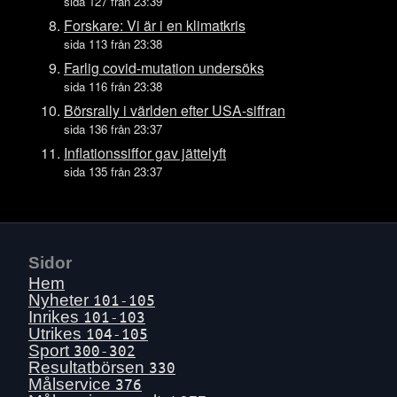
Tors 16 juli
sida 127 från 23:39
Ons 15 juli
Forskare: Vi är i en klimatkris
sida 113 från 23:38
Tis 14 juli
Farlig covid-mutation undersöks
Mån 13 juli
sida 116 från 23:38
Sön 12 juli
Börsrally i världen efter USA-siffran
Lör 11 juli
sida 136 från 23:37
Fre 10 juli
Inflationssiffor gav jättelyft
sida 135 från 23:37
Tors 9 juli
Ons 8 juli
Tis 7 juli
Mån 6 juli
Sidor
Sön 5 juli
Hem
Lör 4 juli
Nyheter
101-105
Inrikes
101-103
Fre 3 juli
Utrikes
104-105
Tors 2 juli
Sport
300-302
Resultatbörsen
330
Ons 1 juli
Målservice
376