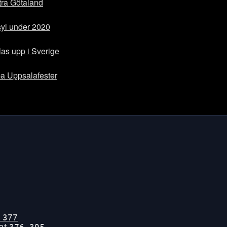
tra Götaland
syl under 2020
las upp i Sverige
pa Uppsalafester
t
377
tat
376-395