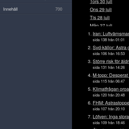
Tors 30 juli
Innehåll
700
Ons 29 juli
Tis 28 juli
Mån 27 juli
Sön 26 juli
Iran: Luftvärnsm
sida 138 från 01:01
Lör 25 juli
Svd-källor: Astr
Fre 24 juli
sida 106 från 16:53
Tors 23 juli
Större risk för äld
Ons 22 juli
sida 131 från 14:26
Tis 21 juli
M-topp: Desperat
sida 115 från 06:47
Mån 20 juli
Klimatfrågan oro
Sön 19 juli
sida 120 från 20:48
Lör 18 juli
FHM: Astrastoppet
Fre 17 juli
sida 107 från 20:10
Tors 16 juli
Löfven: Inga stor
Ons 15 juli
sida 109 från 18:46