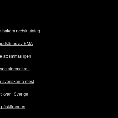
an bakom nedskjutning
a godkänns av EMA
re att smittas igen
 socialdemokrati
ar svenskarna mest
 kvar i Sverige
a påskfiranden