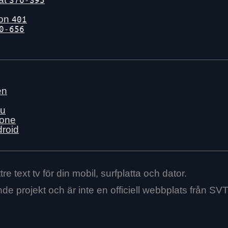
gon
401
0-656
en
nu
hone
droid
re text tv för din mobil, surfplatta och dator.
ende projekt och är inte en officiell webbplats från SVT