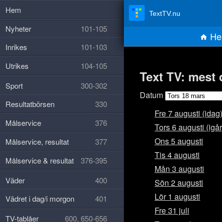
Hem
TextTV.nu
Nyheter
101-105
He
Inrikes
101-103
Utrikes
104-105
Text TV: mest 
Sport
300-302
Datum
Resultatbörsen
330
Fre 7 augusti (idag
Målservice
376
Tors 6 augusti (igår
Ons 5 augusti
Målservice, resultat
377
Tis 4 augusti
Målservice & resultat
376-395
Mån 3 augusti
Väder
400
Sön 2 augusti
Lör 1 augusti
Vädret i dag/i morgon
401
Fre 31 juli
TV-tablåer
600, 650-656