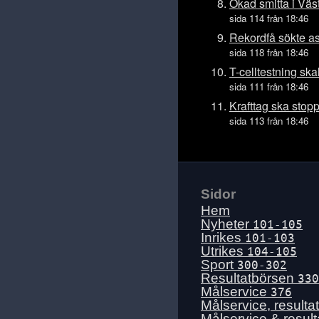
Tis 14 juli
Ökad smitta i Väs
sida 114 från 18:46
Mån 13 juli
Rekordfå sökte a
Sön 12 juli
sida 118 från 18:46
Lör 11 juli
T-celltestning ska
Fre 10 juli
sida 111 från 18:46
Tors 9 juli
Krafttag ska stop
sida 113 från 18:46
Ons 8 juli
Tis 7 juli
Mån 6 juli
Sön 5 juli
Sidor
Lör 4 juli
Hem
Fre 3 juli
Nyheter
101-105
Inrikes
101-103
Tors 2 juli
Utrikes
104-105
Ons 1 juli
Sport
300-302
Resultatbörsen
330
Tis 30 juni
Målservice
376
Mån 29 juni
Målservice, resulta
Målservice & resul