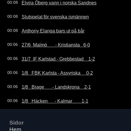
Elvira Öberg vann i norska Sandnes
00:08
Slutspelat för svenska ismännen
00:08
Anthony Elanga bars ut på bår
00:08
27/6  Malmö       - Kristiansta   6-0
00:06
31/7  IF Karlstad - Grebbestad    1-2
00:06
1/8   FBK Karlsta - Assyriska     0-2
00:06
1/8   Brage       - Landskrona    2-1
00:06
1/8   Häcken      - Kalmar        1-1
00:06
Sidor
Hem