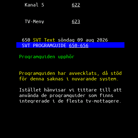
Kanal 5          
622
TV-Meny          
623
650 
SVT Text 
söndag 09 aug 2026      
SVT PROGRAMGUIDE 
650-656
Programguiden upphör                  
Programguiden har avvecklats, då stöd 
för denna saknas i nuvarande system.  
Istället hänvisar vi tittare till att 
använda de programguider som finns    
integrerade i de flesta tv-mottagere. 