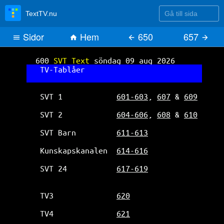
Gå till sida
TextTV.nu
Sidor
Hem
650
657
SVT Text TV 600
600 
SVT Text 
söndag 09 aug 2026      
TV-Tablåer                          
SVT 1            
601-603
, 
607
 & 
609
SVT 2            
604-606
, 
608
 & 
610
SVT Barn         
611-613
Kunskapskanalen  
614-616
SVT 24           
617-619
TV3              
620
TV4              
621