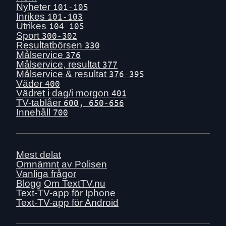
Nyheter
101-105
Inrikes
101-103
Utrikes
104-105
Sport
300-302
Resultatbörsen
330
Målservice
376
Målservice, resultat
377
Målservice & resultat
376-395
Väder
400
Vädret i dag/i morgon
401
TV-tablåer
600, 650-656
Innehåll
700
Mest delat
Omnämnt av Polisen
Vanliga frågor
Blogg
Om TextTV.nu
Text-TV-app för Iphone
Text-TV-app för Android