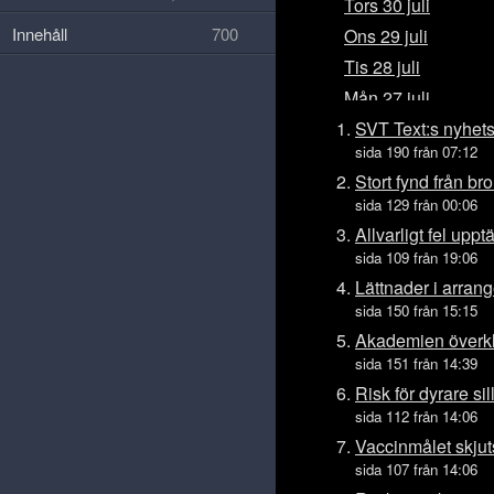
Tors 30 juli
Innehåll
700
Ons 29 juli
Tis 28 juli
Mån 27 juli
Sön 26 juli
SVT Text:s nyhet
sida 190 från 07:12
Lör 25 juli
Stort fynd från br
Fre 24 juli
sida 129 från 00:06
Tors 23 juli
Allvarligt fel uppt
Ons 22 juli
sida 109 från 19:06
Tis 21 juli
Lättnader i arra
sida 150 från 15:15
Mån 20 juli
Akademien överk
Sön 19 juli
sida 151 från 14:39
Lör 18 juli
Risk för dyrare si
Fre 17 juli
sida 112 från 14:06
Tors 16 juli
Vaccinmålet skjuts
Ons 15 juli
sida 107 från 14:06