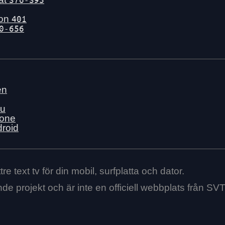
gon
401
0-656
en
nu
hone
droid
re text tv för din mobil, surfplatta och dator.
ende projekt och är inte en officiell webbplats från SVT