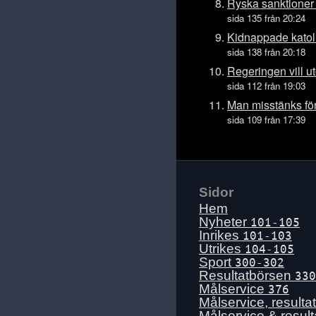
Tis 14 juli
Ryska sanktioner
sida 135 från 20:24
Mån 13 juli
Kidnappade katoli
Sön 12 juli
sida 138 från 20:18
Lör 11 juli
Regeringen vill u
Fre 10 juli
sida 112 från 19:03
Tors 9 juli
Man misstänks för
sida 109 från 17:39
Ons 8 juli
Tis 7 juli
Mån 6 juli
Sön 5 juli
Sidor
Lör 4 juli
Hem
Fre 3 juli
Nyheter
101-105
Inrikes
101-103
Tors 2 juli
Utrikes
104-105
Ons 1 juli
Sport
300-302
Resultatbörsen
330
Tis 30 juni
Målservice
376
Mån 29 juni
Målservice, resulta
Målservice & resul