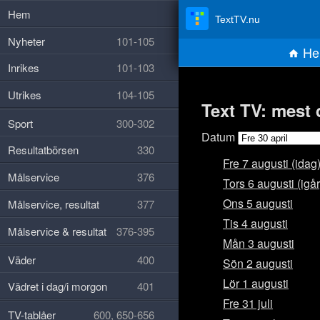
Hem
TextTV.nu
Nyheter
101-105
He
Inrikes
101-103
Utrikes
104-105
Text TV: mest 
Sport
300-302
Datum
Resultatbörsen
330
Fre 7 augusti (idag
Målservice
376
Tors 6 augusti (igår
Ons 5 augusti
Målservice, resultat
377
Tis 4 augusti
Målservice & resultat
376-395
Mån 3 augusti
Väder
400
Sön 2 augusti
Lör 1 augusti
Vädret i dag/i morgon
401
Fre 31 juli
TV-tablåer
600, 650-656