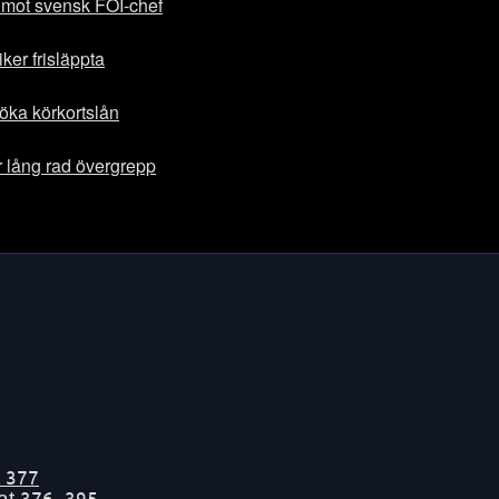
 mot svensk FOI-chef
ker frisläppta
töka körkortslån
 lång rad övergrepp
t
377
tat
376-395