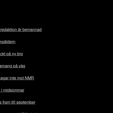
sredaktion är bemannad
onsåldern
äckt på ny bro
ngemang på väg
lagar inte mot NMR
ll i midsommar
 fram till september