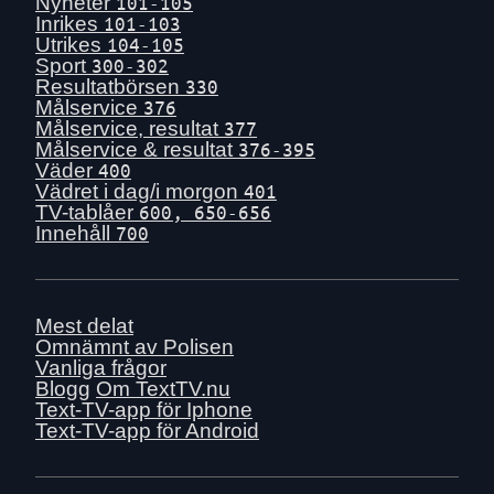
Tors 16 juli
Nyheter
101-105
Inrikes
101-103
Ons 15 juli
Utrikes
104-105
Tis 14 juli
Sport
300-302
Resultatbörsen
330
Mån 13 juli
Målservice
376
Sön 12 juli
Målservice, resultat
377
Målservice & resultat
376-395
Lör 11 juli
Väder
400
Fre 10 juli
Vädret i dag/i morgon
401
TV-tablåer
600, 650-656
Tors 9 juli
Innehåll
700
Ons 8 juli
Tis 7 juli
Mån 6 juli
Mest delat
Sön 5 juli
Omnämnt av Polisen
Vanliga frågor
Lör 4 juli
Blogg
Om TextTV.nu
Fre 3 juli
Text-TV-app för Iphone
Text-TV-app för Android
Tors 2 juli
Ons 1 juli