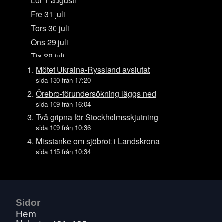
Lör 1 augusti
Fre 31 juli
Tors 30 juli
Ons 29 juli
Tis 28 juli
Mån 27 juli
Mötet Ukraina-Ryssland avslutat
sida 130 från 17:20
Sön 26 juli
Örebro-förundersökning läggs ned
Lör 25 juli
sida 109 från 16:04
Fre 24 juli
Två gripna för Stockholmsskjutning
Tors 23 juli
sida 109 från 10:36
Ons 22 juli
Misstanke om sjöbrott i Landskrona
sida 115 från 10:34
Tis 21 juli
Mån 20 juli
Sön 19 juli
Lör 18 juli
Sidor
Fre 17 juli
Hem