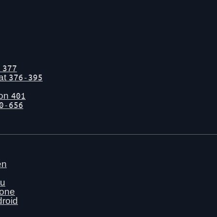
t
377
tat
376-395
gon
401
0-656
en
nu
hone
droid