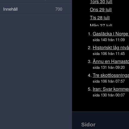
Tors 30 juli
Innehåll
700
Ons 29 juli
Tis 28 juli
Mån 27 juli
Sön 26 juli
Gasläcka i Norge
sida 140 från 11:09
Lör 25 juli
Historiskt låg ni
Fre 24 juli
sida 106 från 11:45
Tors 23 juli
Ännu en Hamasto
Ons 22 juli
sida 131 från 09:20
Tis 21 juli
Tre skottlossning
sida 106 från 07:57
Mån 20 juli
Iran: Svar kommer 
Sön 19 juli
sida 130 från 00:07
Lör 18 juli
Fre 17 juli
Tors 16 juli
Ons 15 juli
Sidor