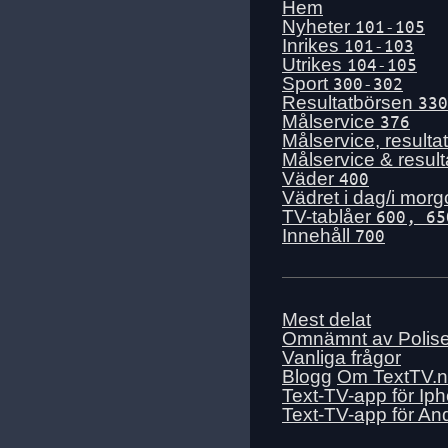
Tis 14 juli
Hem
Nyheter
101-105
Mån 13 juli
Inrikes
101-103
Sön 12 juli
Utrikes
104-105
Sport
300-302
Lör 11 juli
Resultatbörsen
330
Fre 10 juli
Målservice
376
Målservice, resulta
Tors 9 juli
Målservice & resul
Ons 8 juli
Väder
400
Vädret i dag/i mor
Tis 7 juli
TV-tablåer
600, 65
Mån 6 juli
Innehåll
700
Sön 5 juli
Lör 4 juli
Fre 3 juli
Mest delat
Omnämnt av Polis
Tors 2 juli
Vanliga frågor
Ons 1 juli
Blogg
Om TextTV.
Text-TV-app för Ip
Tis 30 juni
Text-TV-app för An
Mån 29 juni