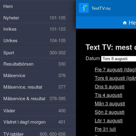
Hem
TextTV.nu
Nyheter
101-105
He
Inrikes
101-103
Utrikes
104-105
Text TV: mest 
Sport
300-302
Datum
Resultatbörsen
330
Fre 7 augusti (idag
Målservice
376
Tors 6 augusti (igår
Ons 5 augusti
Målservice, resultat
377
Tis 4 augusti
Målservice & resultat
376-395
Mån 3 augusti
Väder
400
Sön 2 augusti
Lör 1 augusti
Vädret i dag/i morgon
401
Fre 31 juli
TV-tablåer
600, 650-656