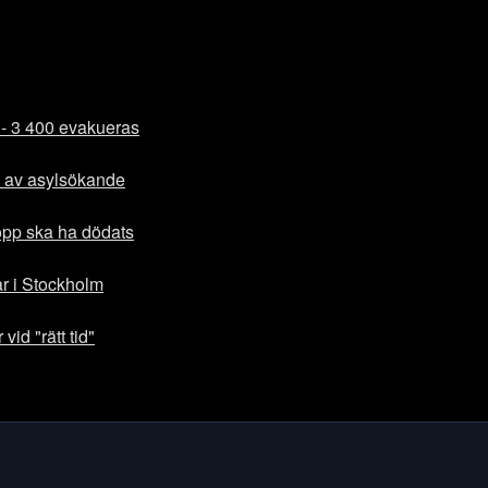
 - 3 400 evakueras
vå av asylsökande
pp ska ha dödats
ar i Stockholm
vid "rätt tid"