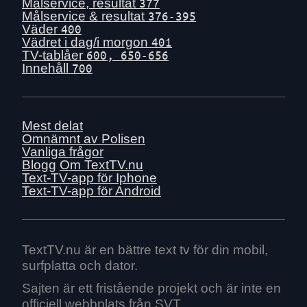
Ons 1 juli
Målservice, resultat
377
Målservice & resultat
376-395
Tis 30 juni
Väder
400
Mån 29 juni
Vädret i dag/i morgon
401
TV-tablåer
600, 650-656
Sön 28 juni
Innehåll
700
Lör 27 juni
Fre 26 juni
Tors 25 juni
Mest delat
Ons 24 juni
Omnämnt av Polisen
Vanliga frågor
Tis 23 juni
Blogg
Om TextTV.nu
Mån 22 juni
Text-TV-app för Iphone
Text-TV-app för Android
Sön 21 juni
Lör 20 juni
Fre 19 juni
Tors 18 juni
TextTV.nu är en bättre text tv för din mobil,
surfplatta och dator.
Ons 17 juni
Tis 16 juni
Sajten är ett fristående projekt och är inte en
officiell webbplats från SVT.