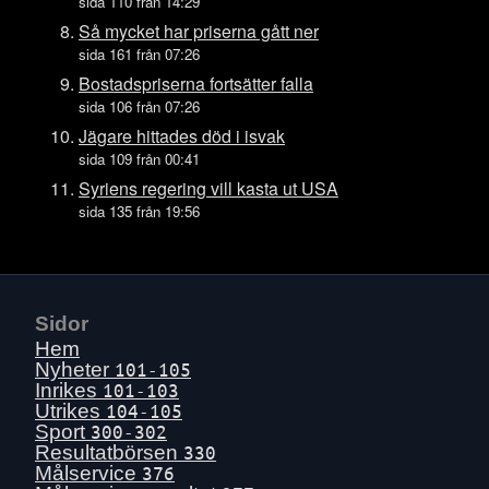
Fre 17 juli
sida 110 från 14:29
Tors 16 juli
Så mycket har priserna gått ner
sida 161 från 07:26
Ons 15 juli
Bostadspriserna fortsätter falla
Tis 14 juli
sida 106 från 07:26
Mån 13 juli
Jägare hittades död i isvak
Sön 12 juli
sida 109 från 00:41
Lör 11 juli
Syriens regering vill kasta ut USA
sida 135 från 19:56
Fre 10 juli
Tors 9 juli
Ons 8 juli
Tis 7 juli
Sidor
Mån 6 juli
Hem
Sön 5 juli
Nyheter
101-105
Inrikes
101-103
Lör 4 juli
Utrikes
104-105
Fre 3 juli
Sport
300-302
Resultatbörsen
330
Tors 2 juli
Målservice
376