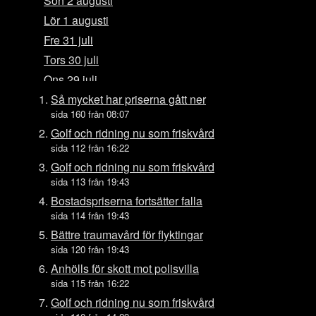
Sön 2 augusti
Lör 1 augusti
Fre 31 juli
Tors 30 juli
Ons 29 juli
Tis 28 juli
Så mycket har priserna gått ner
sida 160 från 08:07
Mån 27 juli
Golf och ridning nu som friskvård
Sön 26 juli
sida 112 från 16:22
Lör 25 juli
Golf och ridning nu som friskvård
Fre 24 juli
sida 113 från 19:43
Tors 23 juli
Bostadspriserna fortsätter falla
sida 114 från 19:43
Ons 22 juli
Bättre traumavård för flyktingar
Tis 21 juli
sida 120 från 19:43
Mån 20 juli
Anhölls för skott mot polisvilla
Sön 19 juli
sida 115 från 16:22
Lör 18 juli
Golf och ridning nu som friskvård