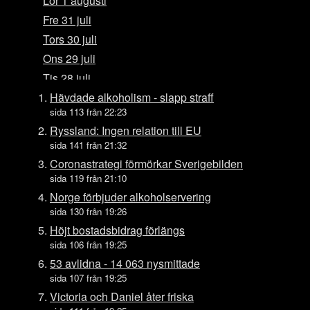
Lör 1 augusti
Fre 31 juli
Tors 30 juli
Ons 29 juli
Tis 28 juli
Mån 27 juli
Hävdade alkoholism - slapp straff
sida 113 från 22:23
Sön 26 juli
Ryssland: Ingen relation till EU
Lör 25 juli
sida 141 från 21:32
Fre 24 juli
Coronastrategi förmörkar Sverigebilden
Tors 23 juli
sida 119 från 21:10
Ons 22 juli
Norge förbjuder alkoholservering
sida 130 från 19:26
Tis 21 juli
Höjt bostadsbidrag förlängs
Mån 20 juli
sida 106 från 19:25
Sön 19 juli
53 avlidna - 14 063 nysmittade
Lör 18 juli
sida 107 från 19:25
Fre 17 juli
Victoria och Daniel åter friska