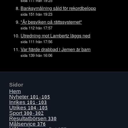
Tors 16 juli
sida 111 från 19:25
Ons 15 juli
Banksymålning såld för rekordbelopp
sida 151 från 19:23
Tis 14 juli
"Är besviken på rättssystemet"
Mån 13 juli
sida 112 från 17:57
Sön 12 juli
Utredning mot Lambertz läggs ned
Lör 11 juli
sida 111 från 17:56
Fre 10 juli
Var fjärde drabbad i Jemen är barn
sida 139 från 16:06
Tors 9 juli
Ons 8 juli
Tis 7 juli
Mån 6 juli
Sidor
Sön 5 juli
Hem
Lör 4 juli
Nyheter
101-105
Inrikes
101-103
Fre 3 juli
Utrikes
104-105
Tors 2 juli
Sport
300-302
Resultatbörsen
330
Ons 1 juli
Målservice
376