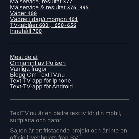
Tis 30 juni
Målservice, resultat
377
Målservice & resultat
376-395
Mån 29 juni
Väder
400
Sön 28 juni
Vädret i dag/i morgon
401
TV-tablåer
600, 650-656
Lör 27 juni
Innehåll
700
Fre 26 juni
Tors 25 juni
Ons 24 juni
Mest delat
Tis 23 juni
Omnämnt av Polisen
Vanliga frågor
Mån 22 juni
Blogg
Om TextTV.nu
Sön 21 juni
Text-TV-app för Iphone
Text-TV-app för Android
Lör 20 juni
Fre 19 juni
Tors 18 juni
Ons 17 juni
TextTV.nu är en bättre text tv för din mobil,
surfplatta och dator.
Tis 16 juni
Mån 15 juni
Sajten är ett fristående projekt och är inte en
officiell webbplats från SVT.